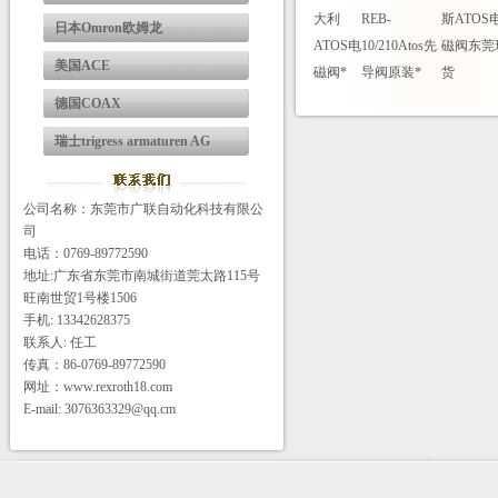
大利
REB-
斯ATOS
日本Omron欧姆龙
ATOS电
10/210Atos先
磁阀东莞
美国ACE
磁阀*
导阀原装*
货
德国COAX
瑞士trigress armaturen AG
公司名称：东莞市广联自动化科技有限公
司
电话：0769-89772590
地址:广东省东莞市南城街道莞太路115号
旺南世贸1号楼1506
手机: 13342628375
联系人: 任工
传真：86-0769-89772590
网址：www.rexroth18.com
E-mail: 3076363329@qq.cm