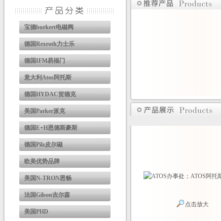
宝德burkert电磁阀
德国Rexroth力士乐
德国IFM易福门
意大利Atos阿托斯
德国HYDAC贺德克
美国Parker派克
德国E+H恩德斯豪斯
德国Pilz皮尔磁
欧美优势品牌
美国N-TRON恩畅
法国Gilson吉尔森
点击放大
美国PHD