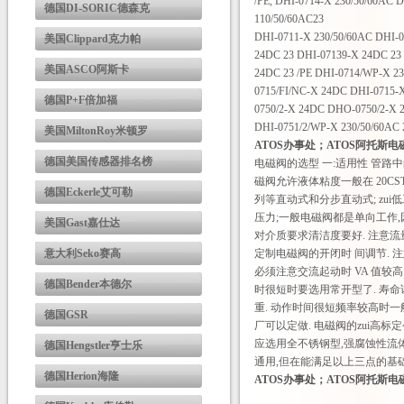
/PE, DHI-0714-X 230/50/60AC
德国DI-SORIC德森克
110/50/60AC23
DHI-0711-X 230/50/60AC DHI-
美国Clippard克力帕
24DC 23 DHI-07139-X 24DC 23
美国ASCO阿斯卡
24DC 23 /PE DHI-0714/WP-X 23
0715/FI/NC-X 24DC DHI-0715-
德国P+F倍加福
0750/2-X 24DC DHO-0750/2-X 2
DHI-0751/2/WP-X 230/50/60AC 
美国MiltonRoy米顿罗
ATOS办事处；ATOS阿托斯电
德国美国传感器排名榜
电磁阀的选型 一:适用性 管路
磁阀允许液体粘度一般在 20CST 以
德国Eckerle艾可勒
列等直动式和分步直动式; zui低
压力;一般电磁阀都是单向工作,
美国Gast嘉仕达
对介质要求清洁度要好. 注意流
意大利Seko赛高
定制电磁阀的开闭时 间调节. 
必须注意交流起动时 VA 值较
德国Bender本德尔
时很短时要选用常开型了. 寿
重. 动作时间很短频率较高时一
德国GSR
厂可以定做. 电磁阀的zui高
应选用全不锈钢型,强腐蚀性流体
德国Hengstler亨士乐
通用,但在能满足以上三点的基础
德国Herion海隆
ATOS办事处；ATOS阿托斯电