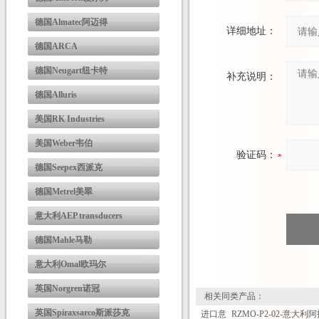
德国Almatec阿迈得
详细地址：
德国ARCA
德国Neugart纽卡特
补充说明：
德国Alluris
美国RK Industries
美国Weber韦伯
验证码：
德国Seepex西派克
德国Metrel美翠
意大利AEP transducers
德国Mahle马勒
意大利Omal欧玛尔
英国Norgren诺冠
相关同类产品：
英国Spiraxsarco斯派莎克
进口意
RZMO-P2-02-
意大利阿