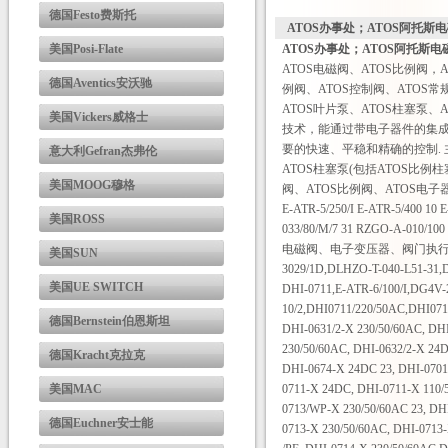
德国Festo费斯托
ATOS办事处；ATOS阿托斯
美国Posi-Flate
ATOS办事处；ATOS阿托斯电
ATOS电磁阀、ATOS比例阀，
德国Aventics安沃驰
例阀、ATOS控制阀、ATOS常
ATOS叶片泵、ATOS柱塞泵、
美国Vickers威格士
技术，能通过带电子器件的集成
要的快速、平稳和精确的控制. 
意大利Gefran杰弗伦
ATOS柱塞泵(包括ATOS比例
美国MOOG穆格
阀、ATOS比例阀、ATOS电子器件和ATOS
E-ATR-5/250/I E-ATR-5/400 
美国ROSS
033/80/M/7 31 RZGO-A-010/100
电磁阀、电子变压器、阀门执行器、节
美国SUN
3029/1D,DLHZO-T-040-L51-31,
美国UE SWITCH
DHI-0711,E-ATR-6/100/I,DG4
10/2,DHI0711/220/50AC,DHI07
德国Bernstein伯恩斯坦
DHI-0631/2-X 230/50/60AC, DHI
230/50/60AC, DHI-0632/2-X 24
德国Kracht克拉克
DHI-0674-X 24DC 23, DHI-0701
美国MAC
0711-X 24DC, DHI-0711-X 110/
0713/WP-X 230/50/60AC 23, DH
德国Euchner安士能
0713-X 230/50/60AC, DHI-0713