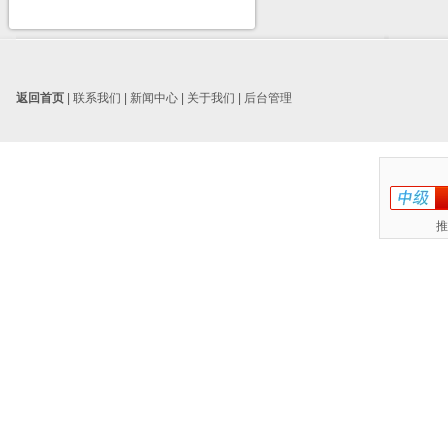
返回首页
|
联系我们
|
新闻中心
|
关于我们
|
后台管理
推