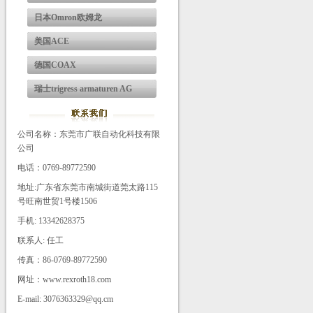
日本Omron欧姆龙
美国ACE
德国COAX
瑞士trigress armaturen AG
公司名称：东莞市广联自动化科技有限
公司
电话：0769-89772590
地址:广东省东莞市南城街道莞太路115
号旺南世贸1号楼1506
手机: 13342628375
联系人: 任工
传真：86-0769-89772590
网址：www.rexroth18.com
E-mail: 3076363329@qq.cm