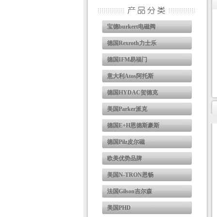
宝德burkert电磁阀
德国Rexroth力士乐
德国IFM易福门
意大利Atos阿托斯
德国HYDAC贺德克
美国Parker派克
德国E+H恩德斯豪斯
德国Pilz皮尔磁
欧美优势品牌
美国N-TRON恩畅
法国Gilson吉尔森
美国PHD