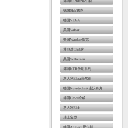
德国Kuebler库伯勒
德国Sick施克
德国VEGA
美国Valcor
美国Waukee沃克
其他进口品牌
美国Wilkerson
德国KTR传动系列
意大利Eltra意尔创
德国Novotechnik诺沃泰克
德国Hawe哈威
意大利Elcis
瑞士宝盟
德国Ahlborn爱尔邦