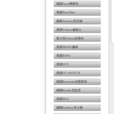
德国Festo费斯托
美国Posi-Flate
德国Aventics安沃驰
美国Vickers威格士
意大利Gefran杰弗伦
美国MOOG穆格
美国ROSS
美国SUN
美国UE SWITCH
德国Bernstein伯恩斯坦
德国Kracht克拉克
美国MAC
德国Euchner安士能