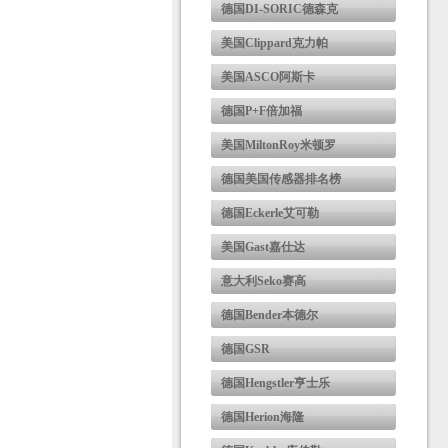
德国DI-SORIC德森克
美国Clippard克力帕
美国ASCO阿斯卡
德国P+F倍加福
美国MiltonRoy米顿罗
德国美国传感器排名榜
德国Eckerle艾可勒
美国Gast嘉仕达
意大利Seko赛高
德国Bender本德尔
德国GSR
德国Hengstler亨士乐
德国Herion海隆