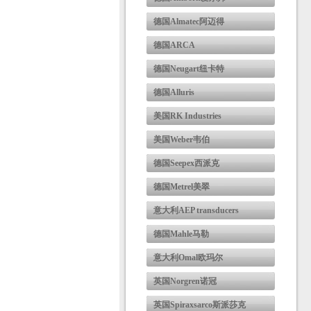
德国Almatec阿迈得
德国ARCA
德国Neugart纽卡特
德国Alluris
美国RK Industries
美国Weber韦伯
德国Seepex西派克
德国Metrel美翠
意大利AEP transducers
德国Mahle马勒
意大利Omal欧玛尔
英国Norgren诺冠
英国Spiraxsarco斯派莎克