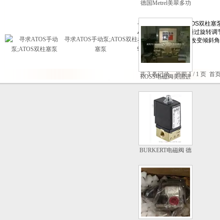
德国Metrel美翠多功
能测量仪欧美原厂进
口
寻求ATOS手动泵;ATOS双柱
塞泵
共 3 条记录，当前 1 / 1 页
ROSS电磁阀美国进
口 型号齐全 *
BURKERT电磁阀 德
国宝德电磁阀报价