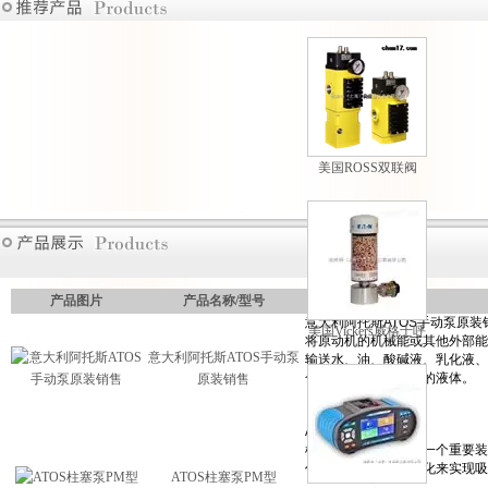
美国ROSS双联阀
M35系列原装现货热
卖
产品图片
产品名称/型号
美国Vickers威格士呼
吸过滤器现货供应
意大利阿托斯ATOS手动泵
原装销售
ATOS柱塞泵PM型