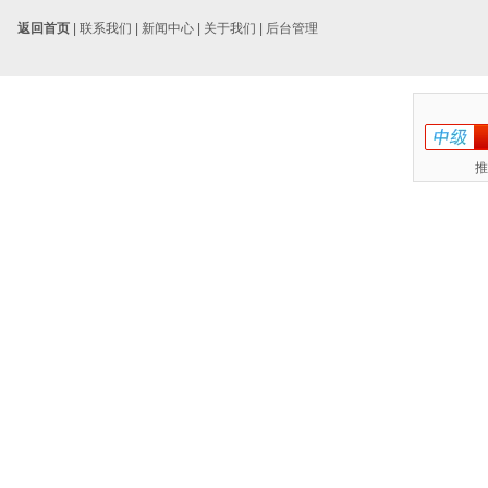
返回首页
|
联系我们
|
新闻中心
|
关于我们
|
后台管理
推