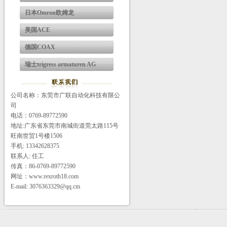
日本Omron欧姆龙
美国ACE
德国COAX
瑞士trigress armaturen AG
公司名称：东莞市广联自动化科技有限公
司
电话：0769-89772590
地址:广东省东莞市南城街道莞太路115号
旺南世贸1号楼1506
手机: 13342628375
联系人: 任工
传真：86-0769-89772590
网址：www.rexroth18.com
E-mail: 3076363329@qq.cm