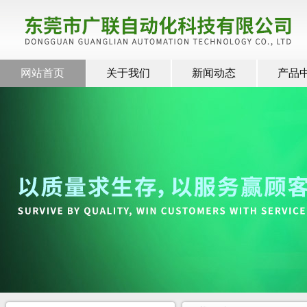
网站首页
关于我们
新闻动态
产品