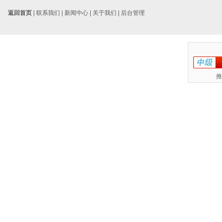
返回首页
|
联系我们
|
新闻中心
|
关于我们
|
后台管理
推