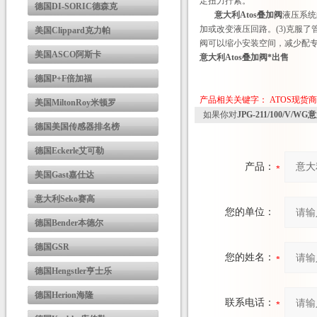
定扭力拧紧。
德国DI-SORIC德森克
意大利Atos叠加阀
液压系统
加或改变液压回路。(3)克服了
美国Clippard克力帕
阀可以缩小安装空间，减少配
美国ASCO阿斯卡
意大利Atos叠加阀*出售
德国P+F倍加福
产品相关关键字：
ATOS现货
美国MiltonRoy米顿罗
如果你对
JPG-211/100/V/
德国美国传感器排名榜
德国Eckerle艾可勒
产品：
美国Gast嘉仕达
意大利Seko赛高
您的单位：
德国Bender本德尔
德国GSR
您的姓名：
德国Hengstler亨士乐
德国Herion海隆
联系电话：