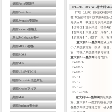
德国Festo费斯托
JPG-211/100/V/WG意大利A
美国Posi-Flate
广联（上海）自动化科技有限
誉,专业的销售和技术服务团队
德国Aventics安沃驰
先供应商，我这里可以给到您
【价格优】源头渠道，德美4家
美国Vickers威格士
【货期短】大量现货，库存*，
【质量好】*，进口*，原厂标
意大利Gefran杰弗伦
意大利Atos叠加阀
是液压
美国MOOG穆格
小了系统的泄漏，振动，噪音
管，增强了系统整体的可靠性
美国ROSS
意大利Atos叠加阀
部分*型号：
HG-031/32
美国SUN
HG-031/50
美国UE SWITCH
HG-031/75
HR-011
德国Bernstein伯恩斯坦
HR-012
HR-012/2
德国Kracht克拉克
HR-012/2/WG
美国MAC
意大利Atos叠加阀
的组装要
漏。意大利Atos叠加阀组装
德国Euchner安士能
在叠加阀插进螺栓之前，确认叠