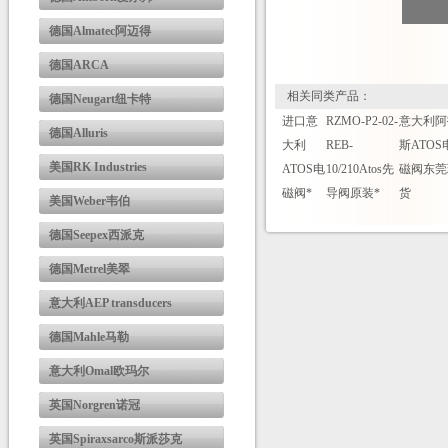
德国Almatec阿迈得
德国ARCA
相关同类产品：
德国Neugart纽卡特
进口意
RZMO-P2-02-
意大利阿
德国Alluris
大利
REB-
斯ATOS
美国RK Industries
ATOS电
10/210Atos先
磁阀东莞
磁阀*
导阀原装*
货
美国Weber韦伯
德国Seepex西派克
德国Metrel美翠
意大利AEP transducers
德国Mahle马勒
意大利Omal欧玛尔
英国Norgren诺冠
英国Spiraxsarco斯派莎克