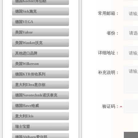
德国Kuebler库伯勒
德国Sick施克
常用邮箱：
德国VEGA
美国Valcor
省份：
美国Waukee沃克
详细地址：
其他进口品牌
美国Wilkerson
补充说明：
德国KTR传动系列
意大利Eltra意尔创
德国Novotechnik诺沃泰克
德国Hawe哈威
验证码：
意大利Elcis
瑞士宝盟
德国Ahlborn爱尔邦