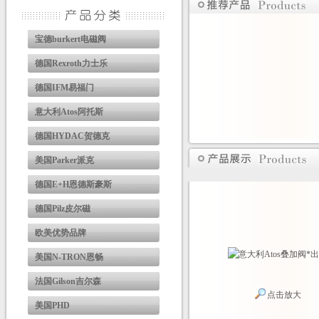
宝德burkert电磁阀
德国Rexroth力士乐
德国IFM易福门
意大利Atos阿托斯
德国HYDAC贺德克
美国Parker派克
德国E+H恩德斯豪斯
德国Pilz皮尔磁
欧美优势品牌
美国N-TRON恩畅
法国Gilson吉尔森
点击放大
美国PHD