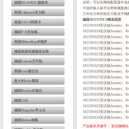
说明：可以在网络配置器中选择选
德国DI-SORIC德森克
可选的输入板可以带有侧面接
美国Clippard克力帕
工作压力和控制压力取决于阀
德国AVENTICS阀岛现货
美国ASCO阿斯卡
1823391618安沃驰Aventics、
1823391619安沃驰Aventics、
德国P+F倍加福
1823391620安沃驰Aventics、
美国MiltonRoy米顿罗
1823391621安沃驰Aventics、
1823391622安沃驰Aventics、
德国美国传感器排名榜
1823391623安沃驰Aventics、
1823391624安沃驰Aventics、
德国Eckerle艾可勒
1823391625安沃驰Aventics、
美国Gast嘉仕达
1823391626安沃驰Aventics、
1823391627安沃驰Aventics、
意大利Seko赛高
1823391628安沃驰Aventics、
1823391629安沃驰Aventics、
德国Bender本德尔
1823391630安沃驰Aventics、
1823391631安沃驰Aventics、
德国GSR
1823391632安沃驰Aventics、
德国Hengstler亨士乐
1823391633安沃驰Aventics、
1823391634安沃驰Aventics、
德国Herion海隆
产品相关关键字：
安沃驰阀岛