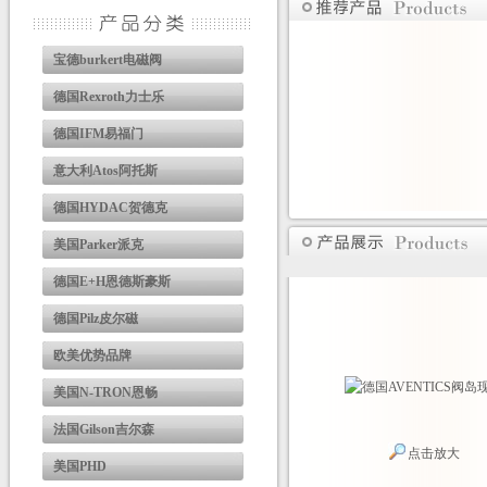
宝德burkert电磁阀
德国Rexroth力士乐
德国IFM易福门
意大利Atos阿托斯
德国HYDAC贺德克
美国Parker派克
德国E+H恩德斯豪斯
德国Pilz皮尔磁
欧美优势品牌
美国N-TRON恩畅
法国Gilson吉尔森
点击放大
美国PHD