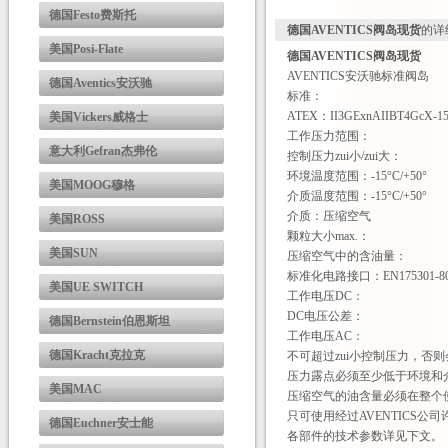
德国Festo费斯托
德国AVENTICS阀岛现货
的详
美国Posi-Flate
德国AVENTICS阀岛现货
AVENTICS安沃驰标准阀岛
德国Aventics安沃驰
标准：
ATEX：II3GExnAIIBT4GcX-15
美国Vickers威格士
工作压力范围：
意大利Gefran杰弗伦
控制压力zui小/zui大：
环境温度范围：-15°C/+50°
美国MOOG穆格
介质温度范围：-15°C/+50°
介质：压缩空气
美国ROSS
颗粒大小max.：
美国SUN
压缩空气中的含油量：
标准化电路接口：EN175301-80
美国UE SWITCH
工作电压DC：
DC电压公差：
德国Bernstein伯恩斯坦
工作电压AC：
德国Kracht克拉克
不可超过zui小控制压力，否
压力露点必须至少低于环境和介质
美国MAC
压缩空气的油含量必须在整个
只可使用经过AVENTICS公
德国Euchner安士能
各部件的技术参数详见下文。