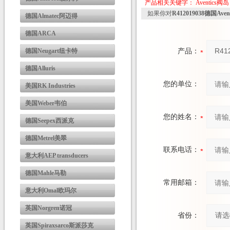
产品相关关键字：
Aventics阀岛
如果你对
R412019038德国Aven
德国Almatec阿迈得
德国ARCA
德国Neugart纽卡特
产品：
德国Alluris
您的单位：
美国RK Industries
美国Weber韦伯
您的姓名：
德国Seepex西派克
德国Metrel美翠
联系电话：
意大利AEP transducers
德国Mahle马勒
常用邮箱：
意大利Omal欧玛尔
英国Norgren诺冠
省份：
英国Spiraxsarco斯派莎克