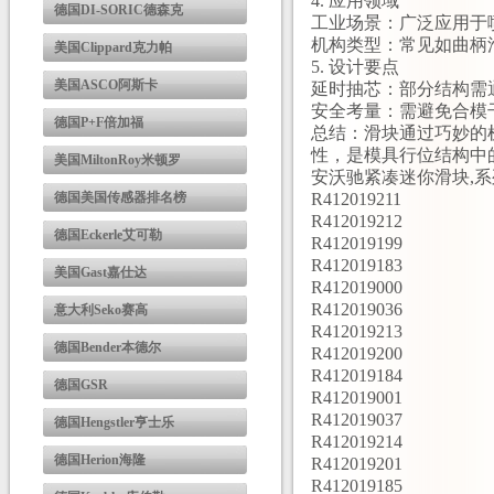
4. ‌应用领域‌
德国DI-SORIC德森克
‌工业场景‌：广泛应
‌机构类型‌：常见如曲
美国Clippard克力帕
5. ‌设计要点‌
美国ASCO阿斯卡
‌延时抽芯‌：部分结
‌安全考量‌：需避免合
德国P+F倍加福
‌总结‌：滑块通过巧
性，是模具行位结构中
美国MiltonRoy米顿罗
安沃驰紧凑迷你滑块,系列
德国美国传感器排名榜
R412019211
R412019212
德国Eckerle艾可勒
R412019199
R412019183
美国Gast嘉仕达
R412019000
R412019036
意大利Seko赛高
R412019213
德国Bender本德尔
R412019200
R412019184
德国GSR
R412019001
R412019037
德国Hengstler亨士乐
R412019214
德国Herion海隆
R412019201
R412019185