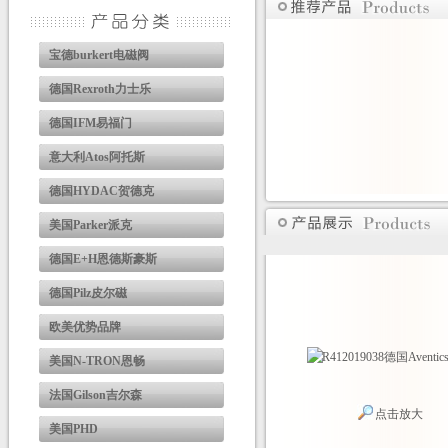
宝德burkert电磁阀
德国Rexroth力士乐
德国IFM易福门
意大利Atos阿托斯
德国HYDAC贺德克
美国Parker派克
德国E+H恩德斯豪斯
德国Pilz皮尔磁
欧美优势品牌
美国N-TRON恩畅
法国Gilson吉尔森
点击放大
美国PHD