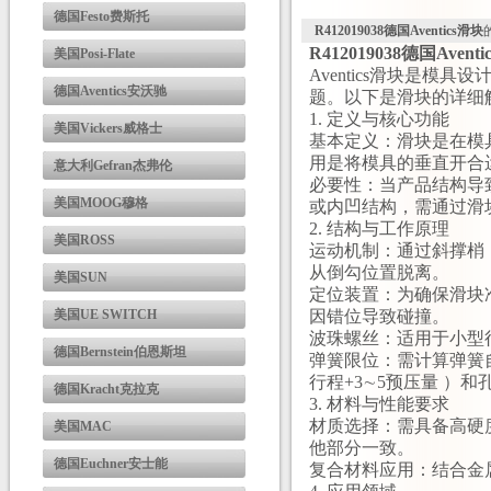
德国Festo费斯托
R412019038德国Aventics滑块
R412019038德国Avent
美国Posi-Flate
Aventics滑块是
德国Aventics安沃驰
题。以下是滑块的详细解
1. ‌定义与核心功能‌
美国Vickers威格士
‌基本定义‌：滑块是
用是将模具的垂直开合
意大利Gefran杰弗伦
‌必要性‌：当产品结
美国MOOG穆格
或内凹结构，需通过滑
2. ‌结构与工作原理‌
美国ROSS
‌运动机制‌：通过斜
从倒勾位置脱离。
美国SUN
‌定位装置‌：为确保
美国UE SWITCH
因错位导致碰撞。
‌波珠螺丝‌：适用于小
德国Bernstein伯恩斯坦
‌弹簧限位‌：需计算弹簧自由长度（L
行程+3∼5预压量 ）和孔深（H
德国Kracht克拉克
3. ‌材料与性能要求‌
‌材质选择‌：需具备高
美国MAC
他部分一致。
德国Euchner安士能
‌复合材料应用‌：结