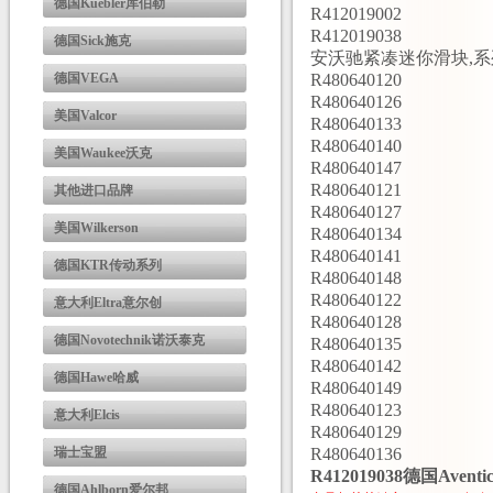
德国Kuebler库伯勒
R412019002
R412019038
德国Sick施克
安沃驰紧凑迷你滑块,系列
德国VEGA
R480640120
R480640126
美国Valcor
R480640133
R480640140
美国Waukee沃克
R480640147
R480640121
其他进口品牌
R480640127
美国Wilkerson
R480640134
R480640141
德国KTR传动系列
R480640148
R480640122
意大利Eltra意尔创
R480640128
德国Novotechnik诺沃泰克
R480640135
R480640142
德国Hawe哈威
R480640149
R480640123
意大利Elcis
R480640129
瑞士宝盟
R480640136
R412019038德国Avent
德国Ahlborn爱尔邦