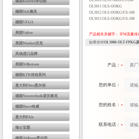
OL5010 OLT-FNKG/US-100
德国Kuebler库伯勒
OL5011 OLS-OOKG
德国Sick施克
OL5012 OLS-OOKG/US-100
OL5013 OLS-OOKG/US-100
德国VEGA
美国Valcor
产品相关关键字：
IFM流量传
如果你对
OL5006 OLT-FP
美国Waukee沃克
其他进口品牌
美国Wilkerson
产品：
德国KTR传动系列
您的单位：
意大利Eltra意尔创
德国Novotechnik诺沃泰克
您的姓名：
德国Hawe哈威
意大利Elcis
联系电话：
瑞士宝盟
德国Ahlborn爱尔邦