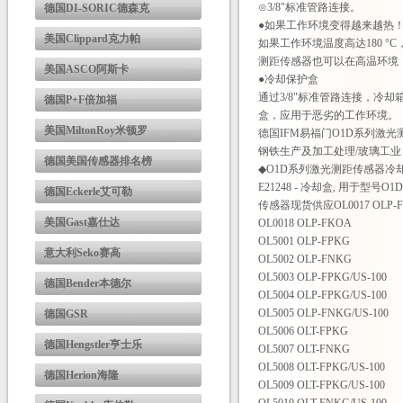
⊙3/8"标准管路连接。
德国DI-SORIC德森克
●如果工作环境变得越来越热
美国Clippard克力帕
如果工作环境温度高达180 
测距传感器也可以在高温环境
美国ASCO阿斯卡
●冷却保护盒
通过3/8"标准管路连接，冷
德国P+F倍加福
盒，应用于恶劣的工作环境。
美国MiltonRoy米顿罗
德国IFM易福门O1D系列激光
钢铁生产及加工处理/玻璃工业
德国美国传感器排名榜
◆O1D系列激光测距传感器冷
E21248 - 冷却盒, 用于型号O
德国Eckerle艾可勒
传感器现货供应OL0017 OLP-
美国Gast嘉仕达
OL0018 OLP-FKOA
OL5001 OLP-FPKG
意大利Seko赛高
OL5002 OLP-FNKG
OL5003 OLP-FPKG/US-100
德国Bender本德尔
OL5004 OLP-FPKG/US-100
OL5005 OLP-FNKG/US-100
德国GSR
OL5006 OLT-FPKG
德国Hengstler亨士乐
OL5007 OLT-FNKG
OL5008 OLT-FPKG/US-100
德国Herion海隆
OL5009 OLT-FPKG/US-100