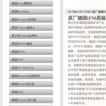
德国Festo费斯托
美国Posi-Flate
OL5006 OLT-FPKG原厂德
原厂德国IFM易福
德国Aventics安沃驰
我公司长期现货德国iFM产
国IFM易福门品牌的有优势
美国Vickers威格士
好的市场信誉，专业的销售和
意大利Gefran杰弗伦
国FESTO气动元件，德国宝德
HEIDENHAIN，德国P+F
美国MOOG穆格
乐，HYDAC贺德克，德国E+H，
磁阀，,美国本特利BENTLY,美国
美国ROSS
极其广泛的产品线是易福门公
美国SUN
企业发明了基于薄膜技术的电感
别、诊断和识别系统的代名词，而
美国UE SWITCH
它可用于检测直接引起光量变
他非电量，如零件直径、表面
德国Bernstein伯恩斯坦
具有非接触、响应快、性能可
德国Kracht克拉克
别是CCD图像传感器的诞生，
德国IFM易福门O1D系列激
美国MAC
⊙可在温度高达180 °C的环境
⊙带冷却回路的坚固金属外壳
德国Euchner安士能
⊙水冷或气冷。