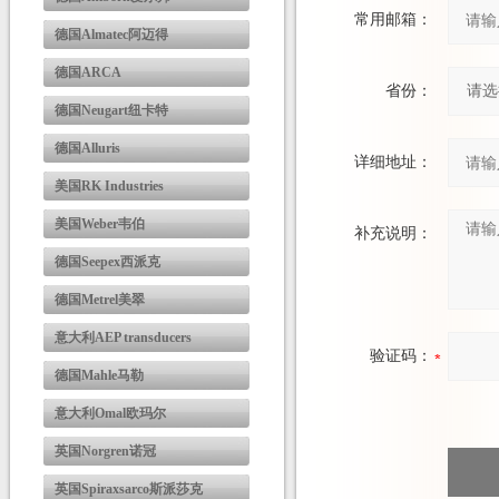
常用邮箱：
德国Almatec阿迈得
德国ARCA
省份：
德国Neugart纽卡特
德国Alluris
详细地址：
美国RK Industries
美国Weber韦伯
补充说明：
德国Seepex西派克
德国Metrel美翠
意大利AEP transducers
验证码：
德国Mahle马勒
意大利Omal欧玛尔
英国Norgren诺冠
英国Spiraxsarco斯派莎克