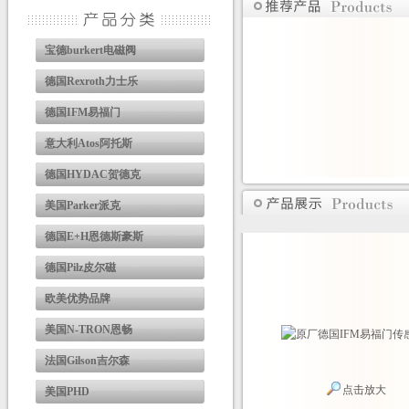
宝德burkert电磁阀
德国Rexroth力士乐
德国IFM易福门
意大利Atos阿托斯
德国HYDAC贺德克
美国Parker派克
德国E+H恩德斯豪斯
德国Pilz皮尔磁
欧美优势品牌
美国N-TRON恩畅
法国Gilson吉尔森
点击放大
美国PHD