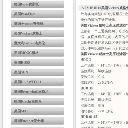
德国Festo费斯托
V0211B1R10美国Vickers
美国Posi-Flate
带有换向阀型HDD的双重压力过
操作的情况下进行维修。
德国Aventics安沃驰
美国Vickers威格士高压过滤器*
上部有一个三通换向阀，可以
美国Vickers威格士
缩。在切换程序之前，内置的
口III分别通过通风口IV进
意大利Gefran杰弗伦
滤元件可以达到4μm（c）的过
美国MOOG穆格
美国Vickers威格士高压过滤器*
HDD 3
美国ROSS
工作温度：+ 14°F至+ 176°F（
连接系统：螺纹连接
美国SUN
安装位置：立式
美国UE SWITCH
储罐容积：2x 0.2加仑
HDD 30
德国Bernstein伯恩斯坦
工作温度：+ 14°F至+ 176°F（
连接系统：螺纹连接
德国Kracht克拉克
安装位置：垂直
美国MAC
油箱容积：2x 0.3加仑
HDD 61-151
德国Euchner安士能
工作温度：+ 14°F至+ 176°F（