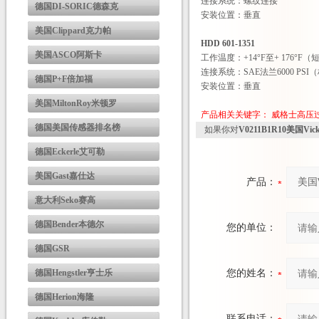
连接系统：螺纹连接
德国DI-SORIC德森克
安装位置：垂直
美国Clippard克力帕
HDD 601-1351
美国ASCO阿斯卡
工作温度：+14°F至+ 176°F（短
连接系统：SAE法兰6000 PSI
德国P+F倍加福
安装位置：垂直
美国MiltonRoy米顿罗
产品相关关键字：
威格士高压
德国美国传感器排名榜
如果你对
V0211B1R10美国V
德国Eckerle艾可勒
美国Gast嘉仕达
产品：
意大利Seko赛高
德国Bender本德尔
您的单位：
德国GSR
德国Hengstler亨士乐
您的姓名：
德国Herion海隆
联系电话：