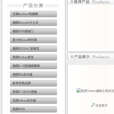
宝德burkert电磁阀
德国Rexroth力士乐
德国IFM易福门
意大利Atos阿托斯
德国HYDAC贺德克
美国Parker派克
德国E+H恩德斯豪斯
德国Pilz皮尔磁
欧美优势品牌
美国N-TRON恩畅
法国Gilson吉尔森
点击放大
美国PHD