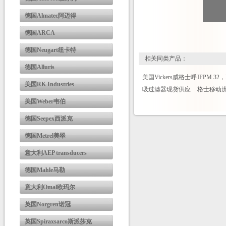
德国Almatec阿迈得
德国ARCA
德国Neugart纽卡特
相关同类产品：
德国Alluris
美国Vickers威格士呼
IFPM 32，
美国RK Industries
吸过滤器现货供应
格士移动
美国Weber韦伯
德国Seepex西派克
德国Metrel美翠
意大利AEP transducers
德国Mahle马勒
意大利Omal欧玛尔
英国Norgren诺冠
英国Spiraxsarco斯派莎克