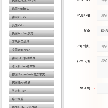
德国Kuebler库伯勒
德国Sick施克
常用邮箱：
德国VEGA
美国Valcor
省份：
美国Waukee沃克
其他进口品牌
详细地址：
美国Wilkerson
德国KTR传动系列
补充说明：
意大利Eltra意尔创
德国Novotechnik诺沃泰克
德国Hawe哈威
验证码：
意大利Elcis
瑞士宝盟
德国Ahlborn爱尔邦