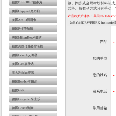
德国DI-SORIC德森克
钢、陶瓷或金属衬胶材料制成
式等。按驱动方式分有手动、
美国Clippard克力帕
产品相关关键字：
美国RK Industrie
美国ASCO阿斯卡
如果你对
DRV美国RK Industrie
德国P+F倍加福
美国MiltonRoy米顿罗
产品：
德国美国传感器排名榜
德国Eckerle艾可勒
您的单位：
美国Gast嘉仕达
意大利Seko赛高
您的姓名：
德国Bender本德尔
德国GSR
联系电话：
德国Hengstler亨士乐
德国Herion海隆
常用邮箱：