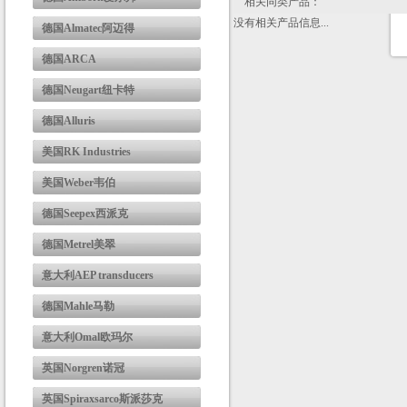
相关同类产品：
没有相关产品信息...
德国Almatec阿迈得
德国ARCA
德国Neugart纽卡特
德国Alluris
美国RK Industries
美国Weber韦伯
德国Seepex西派克
德国Metrel美翠
意大利AEP transducers
德国Mahle马勒
意大利Omal欧玛尔
英国Norgren诺冠
英国Spiraxsarco斯派莎克