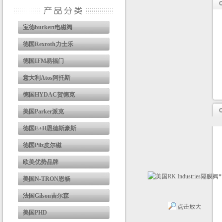
宝德burkert电磁阀
德国Rexroth力士乐
德国IFM易福门
意大利Atos阿托斯
德国HYDAC贺德克
美国Parker派克
德国E+H恩德斯豪斯
德国Pilz皮尔磁
欧美优势品牌
美国N-TRON恩畅
法国Gilson吉尔森
点击放大
美国PHD