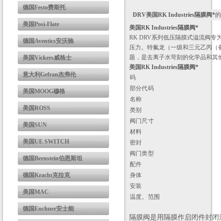
德国Festo费斯托
DRV美国RK Industries隔膜阀*
的
美国Posi-Flate
美国RK Industries隔膜阀*
RK DRV系列低压隔膜式溢流阀
德国Aventics安沃驰
压力。特氟龙（一级和三元乙丙（备
题，是去离子水苛刻的化学品和其
美国Vickers威格士
美国RK Industries隔膜阀*
意大利Gefran杰弗伦
码
部分代码
美国MOOG穆格
名称
美国ROSS
类别
阀门尺寸
美国SUN
材料
美国UE SWITCH
密封
阀门类型
德国Bernstein伯恩斯坦
配件
身体
德国Kracht克拉克
安装
美国MAC
温度。范围
德国Euchner安士能
隔膜阀是用隔膜作启闭件封闭