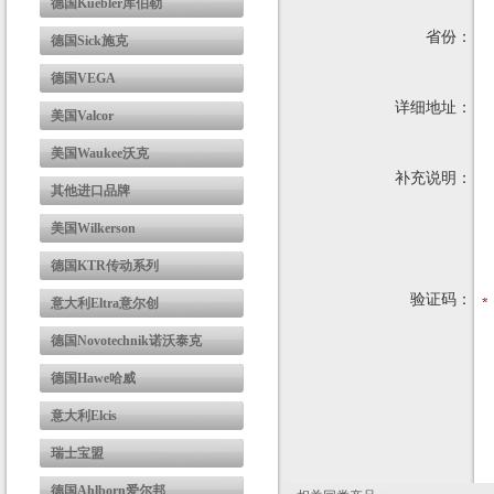
德国Kuebler库伯勒
省份：
德国Sick施克
德国VEGA
详细地址：
美国Valcor
美国Waukee沃克
补充说明：
其他进口品牌
美国Wilkerson
德国KTR传动系列
验证码：
意大利Eltra意尔创
德国Novotechnik诺沃泰克
德国Hawe哈威
意大利Elcis
瑞士宝盟
德国Ahlborn爱尔邦