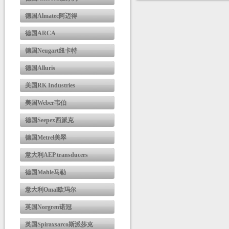
德国Almatec阿迈得
德国ARCA
德国Neugart纽卡特
德国Alluris
美国RK Industries
美国Weber韦伯
德国Seepex西派克
德国Metrel美翠
意大利AEP transducers
德国Mahle马勒
意大利Omal欧玛尔
英国Norgren诺冠
英国Spiraxsarco斯派莎克