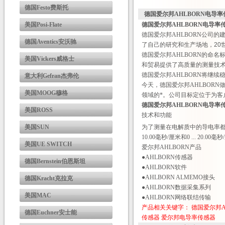
德国Festo费斯托
德国爱尔邦AHLBORN电导
美国Posi-Flate
德国爱尔邦AHLBORN电导率
德国爱尔邦AHLBORN
公司的建立
德国Aventics安沃驰
了自己的研究和生产场地，20世
德国爱尔邦AHLBORN的命名
美国Vickers威格士
和贸易提供了高质量的测量技
德国爱尔邦AHLBORN将继
意大利Gefran杰弗伦
今天，德国爱尔邦AHLBORN
美国MOOG穆格
领域的*。公司目标定位于为
德国爱尔邦AHLBORN电导率
美国ROSS
技术和功能
美国SUN
为了测量在电解质中的导电率都
10.00毫秒/厘米和0 ... 20.0
美国UE SWITCH
爱尔邦AHLBORN产品
●AHLBORN传感器
德国Bernstein伯恩斯坦
●AHLBORN软件
●AHLBORN ALMEMO接头
德国Kracht克拉克
●AHLBORN数据采集系列
美国MAC
●AHLBORN网络联结传输
产品相关关键字：
德国爱尔邦A
德国Euchner安士能
传感器
爱尔邦电导率传感器