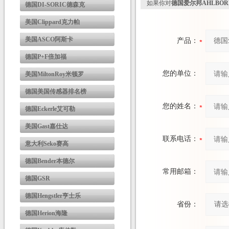
如果你对
德国爱尔邦AHLBO
德国DI-SORIC德森克
美国Clippard克力帕
美国ASCO阿斯卡
产品：
德国P+F倍加福
您的单位：
美国MiltonRoy米顿罗
德国美国传感器排名榜
您的姓名：
德国Eckerle艾可勒
美国Gast嘉仕达
联系电话：
意大利Seko赛高
德国Bender本德尔
常用邮箱：
德国GSR
德国Hengstler亨士乐
省份：
德国Herion海隆