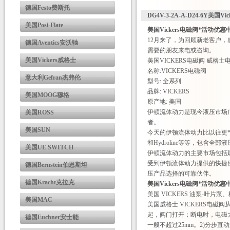
德国Festo费斯托
DG4V-3-2A-A-D24-6Y美国
美国Posi-Flate
美国Vickers电磁阀*活动优惠
12月来了，为回顾新老客户
德国Aventics安沃驰
需要的朋友来电或咨询。
美国Vickers威格士
美国VICKERS电磁阀 威格
名称:VICKERS电磁阀
意大利Gefran杰弗伦
型号: 全系列
品牌: VICKERS
美国MOOG穆格
原产地: 美国
伊顿流体动力是现今液压市场广为
美国ROSS
者。
美国SUN
今天的伊顿流体动力比以往更*。在1
和Hydroline等等，包
美国UE SWITCH
伊顿流体动力的主要市场包括
受到伊顿流体动力提供的快捷
德国Bernstein伯恩斯坦
压产品选择的可靠伙伴。
德国Kracht克拉克
美国Vickers电磁阀*活动优惠
美国 VICKERS 油泵-叶片
美国MAC
美国威格士 VICKERS电
起，阀门打开；断电时，电磁
德国Euchner安士能
一般不超过25mm。2)分步