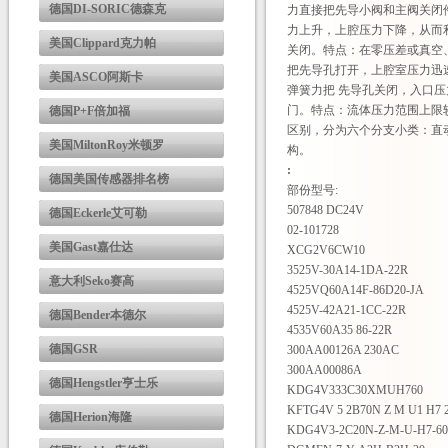
德国DI-SORIC德森克
力直接把先导小阀和主阀关闭
力上升，上腔压力下降，从而
美国Clippard克力帕
关闭。特点：在零压差或真空
把先导孔打开，上腔室压力迅
美国ASCO阿斯卡
弹簧力把 先导孔关闭，入口
门。特点：流体压力范围上限较
德国P+F倍加福
区别，分为六个分支小类：直
美国MiltonRoy米顿罗
构。
:
德国美国传感器排名榜
部份型号:
507848 DC24V
德国Eckerle艾可勒
02-101728
美国Gast嘉仕达
XCG2V6CW10
3525V-30A14-1DA-22R
意大利Seko赛高
4525VQ60A14F-86D20-JA
4525V-42A21-1CC-22R
德国Bender本德尔
4535V60A35 86-22R
德国GSR
300AA00126A 230AC
300AA00086A
德国Hengstler亨士乐
KDG4V333C30XMUH760
KFTG4V 5 2B70N Z M U1 H7 
德国Herion海隆
KDG4V3-2C20N-Z-M-U-H7-6