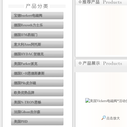
宝德burkert电磁阀
德国Rexroth力士乐
德国IFM易福门
意大利Atos阿托斯
德国HYDAC贺德克
美国Parker派克
德国E+H恩德斯豪斯
德国Pilz皮尔磁
欧美优势品牌
美国N-TRON恩畅
法国Gilson吉尔森
点击放大
美国PHD