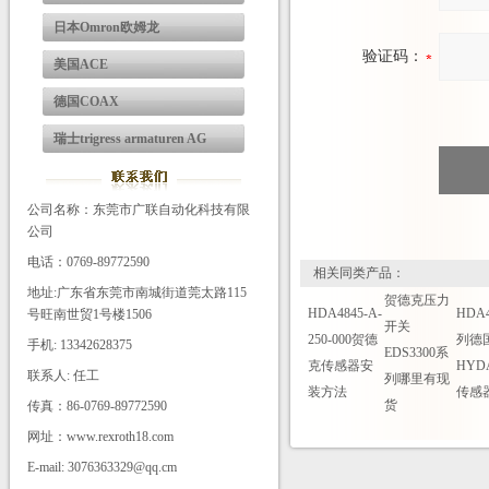
日本Omron欧姆龙
验证码：
美国ACE
德国COAX
瑞士trigress armaturen AG
公司名称：东莞市广联自动化科技有限
公司
电话：0769-89772590
相关同类产品：
地址:广东省东莞市南城街道莞太路115
贺德克压力
HDA4845-A-
HDA
号旺南世贸1号楼1506
开关
250-000贺德
列德
手机: 13342628375
EDS3300系
克传感器安
HYD
联系人: 任工
列哪里有现
装方法
传感
货
传真：86-0769-89772590
网址：www.rexroth18.com
E-mail: 3076363329@qq.cm