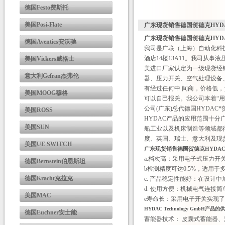
德国Festo费斯托
美国Posi-Flate
广东现货销售德国贺德克HYD
广东现货销售德国贺德克HYD
德国Aventics安沃驰
我司是广联（上海）自动化科
酒店14楼13A11。我司从
美国Vickers威格士
美进口厂家认定为一级现货经
意大利Gefran杰弗伦
器、压力开关、空气处理设备
有经过任何中 间商，价格低
美国MOOG穆格
可以自己报关。我公司本着“用户
公司(广东)总代德国HYDA
美国ROSS
HYDAC产品的应用范围十
美国SUN
船工业以及机床制造等领域都
度、英国、瑞士、意大利及现货
美国UE SWITCH
广东现货销售德国贺德克HYDA
a.档次高：采用电子式压力
德国Bernstein伯恩斯坦
b检测精度可达0.5%，适用于
德国Kracht克拉克
c. 产品稳定性能好：在设计
d. 使用方便：机械电气连接
美国MAC
e寿命长：采用电子开关实现
HYDAC Technology Gmb
德国Euchner安士能
蓄能器技术： 皮囊式蓄能器