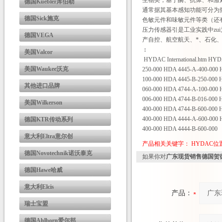
生物类，基于酶、抗体、和激
德国Kuebler库伯勒
通常据其基本感知功能可分为
德国Sick施克
色敏元件和味敏元件等类（还
压力传感器引是工业实践中z
德国VEGA
产自控、航空航天、*、石化
：
美国Valcor
HYDAC International.htm H
美国Waukee沃克
250-000 HDA 4445-A-400-000 
100-000 HDA 4445-B-250-000 
其他进口品牌
060-000 HDA 4744-A-100-000 
006-000 HDA 4744-B-016-000 
美国Wilkerson
400-000 HDA 4744-B-600-000 
400-000 HDA 4444-A-600-000 
德国KTR传动系列
400-000 HDA 4444-B-600-000
意大利Eltra意尔创
产品相关关键字：
HYDAC
德国Novotechnik诺沃泰克
如果你对
广东现货销售德国贺德
德国Hawe哈威
意大利Elcis
产品：
瑞士宝盟
德国Ahlborn爱尔邦