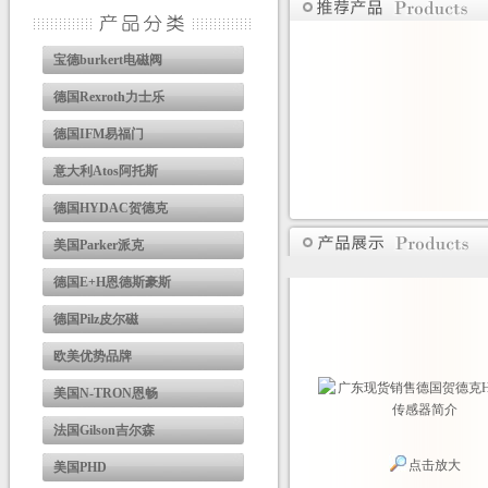
宝德burkert电磁阀
德国Rexroth力士乐
德国IFM易福门
意大利Atos阿托斯
德国HYDAC贺德克
美国Parker派克
德国E+H恩德斯豪斯
德国Pilz皮尔磁
欧美优势品牌
美国N-TRON恩畅
法国Gilson吉尔森
点击放大
美国PHD