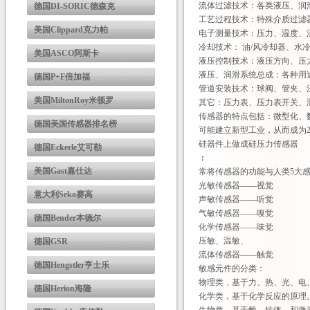
流体过滤技术：各类液压、润
德国DI-SORIC德森克
工艺过程技术：特殊介质过滤
美国Clippard克力帕
电子测量技术：压力、温度、
冷却技术： 油/风冷却器、水
美国ASCO阿斯卡
液压控制技术：液压方向、压
液压、润滑系统总成：各种用
德国P+F倍加福
管道安装技术：球阀、管夹、
美国MiltonRoy米顿罗
其它：压力表、压力表开关、
传感器的特点包括：微型化、
德国美国传感器排名榜
可能建立新型工业，从而成为
硅器件上做成硅压力传感器
德国Eckerle艾可勒
：
美国Gast嘉仕达
常将传感器的功能与人类5大
光敏传感器——视觉
意大利Seko赛高
声敏传感器——听觉
气敏传感器——嗅觉
德国Bender本德尔
化学传感器——味觉
压敏、温敏、
德国GSR
流体传感器——触觉
德国Hengstler亨士乐
敏感元件的分类：
物理类，基于力、热、光、电
德国Herion海隆
化学类，基于化学反应的原理