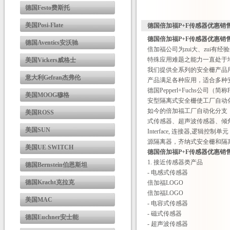
德国Festo费斯托
美国Posi-Flate
德国倍加福P+F传感器优惠销
德国倍加福P+F传感器优惠销
德国Aventics安沃驰
倍加福公司为zui大、zui有
特殊应用难题之能力一直处于
美国Vickers威格士
我们提供全系列的安全栅产品用
意大利Gefran杰弗伦
产品满足各种应用，适合多种
德国Pepperl+Fuchs公
美国MOOG穆格
安型隔离式安全栅使工厂自动
如今的倍加福工厂自动化分支
美国ROSS
式传感器、超声波传感器、倾角传感
美国SUN
Interface, 连接器,逻
源隔离器，齐纳式安全栅和隔
美国UE SWITCH
德国倍加福P+F传感器优惠销
1. 接近传感器类产品
德国Bernstein伯恩斯坦
- 电感式传感器
德国Kracht克拉克
倍加福LOGO
倍加福LOGO
美国MAC
- 电容式传感器
- 磁式传感器
德国Euchner安士能
- 超声波传感器