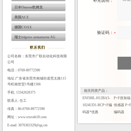
补充说明：
日本Omron欧姆龙
美国ACE
德国COAX
验证码：
瑞士trigress armaturen AG
公司名称：东莞市广联自动化科技有限
公司
电话：0769-89772590
地址:广东省东莞市南城街道莞太路115
号旺南世贸1号楼1506
相关同类产品：
手机: 13342628375
ENI58IL-H12BA5-
P+F倍加福
联系人: 任工
1024UD1-RCP+F编
传感器 P+
传真：86-0769-89772590
码器*优惠
编码器
网址：www.rexroth18.com
E-mail: 3076363329@qq.cm