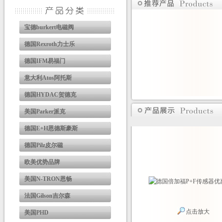
宝德burkert电磁阀
德国Rexroth力士乐
德国IFM易福门
意大利Atos阿托斯
德国HYDAC贺德克
美国Parker派克
德国E+H恩德斯豪斯
德国Pilz皮尔磁
欧美优势品牌
美国N-TRON恩畅
法国Gilson吉尔森
点击放大
美国PHD