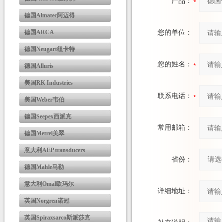
产品：
德国Almatec阿迈得
德国ARCA
您的单位：
德国Neugart纽卡特
您的姓名：
德国Alluris
美国RK Industries
联系电话：
美国Weber韦伯
德国Seepex西派克
常用邮箱：
德国Metrel美翠
意大利AEP transducers
省份：
德国Mahle马勒
意大利Omal欧玛尔
详细地址：
英国Norgren诺冠
英国Spiraxsarco斯派莎克