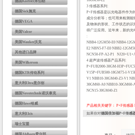
18GM50-E2
德国Kuebler库伯勒
3 传感器系列:
德国Sick施克
P+F传感器是以光电器件作
成分分析等；也可用来检测能
德国VEGA
及物体的形状、工作状态的识
得广泛应用。近年来，新的光
美国Valcor
:
美国Waukee沃克
NBB4-12GM50-E0 NBB4-12GM
E2 NBN5-F7-E0 NBB2-12GM5
其他进口品牌
NCN50-FP-A2-P1 NJ20+U1+A2
4 超声波传感器产品系列:
美国Wilkerson
P+FUB2000-30GM-H3P+FUC50
V15P+FUB500-18GM75-I-V15
德国KTR传动系列
V1 NBB10-30GM40-Z3-V1 NB
意大利Eltra意尔创
30GM60-A0 NBB10-30GM60-
NCN15-30GM40-Z1
德国Novotechnik诺沃泰克
德国Hawe哈威
产品相关关键字：
P+F传感器
如果你对
德国倍加福P+F传感
意大利Elcis
瑞士宝盟
德国Ahlborn爱尔邦