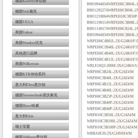
德国Kuebler库伯勒
R9010944034WRPEH6C3B04L-2
R9011292274WRPEH6CB04L-2
德国Sick施克
R9011218064WRPEH10C3B50P
德国VEGA
R9011196114WRPEH6C3B08L-
R9011149174WRPEH6CB24L-2
美国Valcor
R9010944034WRPEH6C3B04L-2
WRPEH6C4B02L-2X/G24K0/F
美国Waukee沃克
WRPEH6C1B40L-2X/G24K0/F
其他进口品牌
WRPEH6C4B40L-2X/G24K0/F
WRPEH6C4B12L-2X/G24K0/F
美国Wilkerson
WRLE16Q3-200M-3X/G24K0/
WRPH6C3B24L-2X/G24Z4/M
德国KTR传动系列
WRPH6C3B40L-2X/G24Z4/M
WRPH6C4B12L-2X/G24Z4/M
意大利Eltra意尔创
WRPH6C4B40L-2X/G24Z4/M
德国Novotechnik诺沃泰克
WRPH6C3B25P-2X/G24Z4/M
WRPH6C3B40P-2X/G24Z4/M
德国Hawe哈威
WRPH6C4B40P-2X/G24Z4/M
WRPH10C3B50L-2X/G24Z4/M
意大利Elcis
WRPH10C3B100L-2X/G24Z4/M
瑞士宝盟
WRPH10C5B100P-2X/G24Z4/M
WRBA6E30-2X/G24N9Z4/M
德国Ahlborn爱尔邦