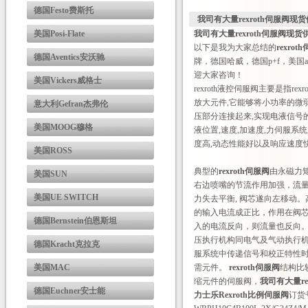
德国Festo费斯托
我司有大量rexroth伺服阀现
美国Posi-Flate
我司有大量rexroth伺服阀现货
以下是我为大家总结的
rexrot
德国Aventics安沃驰
牌，德国哈威，德国p+f，美国a
迎大家咨询！
美国Vickers威格士
rexroth液控伺服阀主要是指
放大元件,它能够将小功率的微弱
意大利Gefran杰弗伦
压部分连接起来,实现电液信号的转
美国MOOG穆格
液位置,速度,加速度,力伺服系
度高,动态性能好以及响应速度
美国ROSS
典型的
rexroth伺服阀
由永磁力
美国SUN
右边喷嘴的节流作用加强，流
美国UE SWITCH
力失去平衡, 阀芯遂向左移动
的输入电流成正比，作用在阀
德国Bernstein伯恩斯坦
入的电流反向，则流量也反向
压执行机构同电气及气动执行
德国Kracht克拉克
服系统中传递信号和校正特性
美国MAC
需元件。
rexroth伺服阀
结构比
缩元件的伺服阀，
我司有大量re
德国Euchner安士能
力士乐Rexroth比例伺服阀
订货