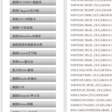
WRPH10C4B100L-2X/G24Z4/M
德国DI-SORIC德森克
WRPH10C3B50P-2X/G24Z4/M
WRPH10C3B100P-2X/G24Z4/M
美国Clippard克力帕
WRVE16V200M-2X/G24K0/B5
美国ASCO阿斯卡
WRPEH6C3B25P-2X/G24K0/A
WRPEH6C4B40L-2X/G24K0/A
德国P+F倍加福
WRPEH6C4B24L-2X/G24K0/A
WRPEH6C4B12L-2X/G24K0/A
美国MiltonRoy米顿罗
WRPEH6C3B40L-2X/G24K0/A
德国美国传感器排名榜
WRPEH6C3B24L-2X/G24K0/A
WRPEH6C3B12L-2X/G24K0/A
德国Eckerle艾可勒
WRPEH6C3B12L-2X/G24K0/A
WRPEH6C3B40L-2X/G24K0/A
美国Gast嘉仕达
WRPEH6C4B40L-2X/G24K0/A
意大利Seko赛高
WRLE10Q3-85M-3X/G24ETK0
WRPEH6VB40L-1X/G24K0/B5
德国Bender本德尔
WRPE10EA80SJ-2X/G24K0/A1
WRPEH10C3B50L-2X/G24K0/
德国GSR
WRPEH10C3B100L-2X/G24K0
WRBA10E64-2X/G24N9Z4/M
德国Hengstler亨士乐
WRBKE16W180SJ-1X/6ZG24K
德国Herion海隆
WRBKE27W430SJ-1X/6ZG24K
R9011368614WRPEH6C4B40L-