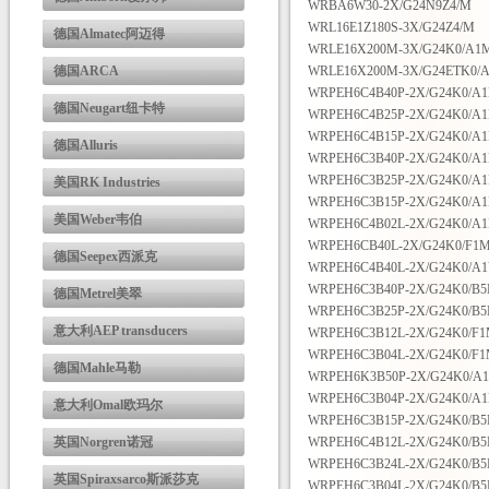
WRBA6W30-2X/G24N9Z4/M
WRL16E1Z180S-3X/G24Z4/M
德国Almatec阿迈得
WRLE16X200M-3X/G24K0/A1M
德国ARCA
WRLE16X200M-3X/G24ETK0/A
WRPEH6C4B40P-2X/G24K0/A
德国Neugart纽卡特
WRPEH6C4B25P-2X/G24K0/A
WRPEH6C4B15P-2X/G24K0/A
德国Alluris
WRPEH6C3B40P-2X/G24K0/A
WRPEH6C3B25P-2X/G24K0/A
美国RK Industries
WRPEH6C3B15P-2X/G24K0/A
美国Weber韦伯
WRPEH6C4B02L-2X/G24K0/A
WRPEH6CB40L-2X/G24K0/F1
德国Seepex西派克
WRPEH6C4B40L-2X/G24K0/A
WRPEH6C3B40P-2X/G24K0/B
德国Metrel美翠
WRPEH6C3B25P-2X/G24K0/B
意大利AEP transducers
WRPEH6C3B12L-2X/G24K0/F
WRPEH6C3B04L-2X/G24K0/F
德国Mahle马勒
WRPEH6K3B50P-2X/G24K0/A
WRPEH6C3B04P-2X/G24K0/A1
意大利Omal欧玛尔
WRPEH6C3B15P-2X/G24K0/B
英国Norgren诺冠
WRPEH6C4B12L-2X/G24K0/B
WRPEH6C3B24L-2X/G24K0/B
英国Spiraxsarco斯派莎克
WRPEH6C3B04L-2X/G24K0/B