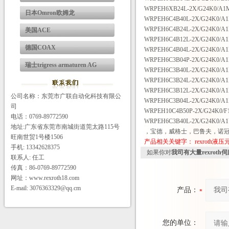
WRPEH6XB24L-2X/G24K0/A1M
日本Omron欧姆龙
WRPEH6C4B40L-2X/G24K0/A
WRPEH6C4B24L-2X/G24K0/A
美国ACE
WRPEH6C4B12L-2X/G24K0/A
德国COAX
WRPEH6C4B04L-2X/G24K0/A
WRPEH6C3B04P-2X/G24K0/A
瑞士trigress armaturen AG
WRPEH6C3B40L-2X/G24K0/A
WRPEH6C3B24L-2X/G24K0/A
WRPEH6C3B12L-2X/G24K0/A
公司名称：东莞市广联自动化科技有限公
WRPEH6C3B04L-2X/G24K0/A
司
WRPEH10C4B50P-2X/G24K0/
电话：0769-89772590
WRPEH6C3B40L-2X/G24K0/A
地址:广东省东莞市南城街道莞太路115号
，宝德，威格士，巴鲁夫，诺
旺南世贸1号楼1506
产品相关关键字：
rexroth液
手机: 13342628375
如果你对
我司有大量rexrot
联系人: 任工
传真：86-0769-89772590
网址：www.rexroth18.com
E-mail: 3076363329@qq.cm
产品：
您的单位：