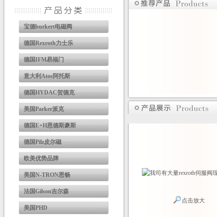
宝德burkert电磁阀
德国Rexroth力士乐
德国IFM易福门
意大利Atos阿托斯
德国HYDAC贺德克
美国Parker派克
德国E+H恩德斯豪斯
德国Pilz皮尔磁
欧美优势品牌
美国N-TRON恩畅
法国Gilson吉尔森
点击放大
美国PHD