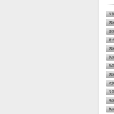
宝德
德国
德国
意大
德国
美国
德
德国
欧
美国
法国
美国