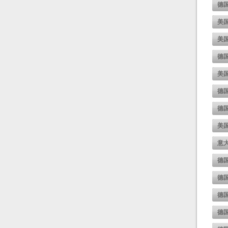
德国
美国
美国
德国
美国
德
德国
美国
意大
德国
德国
德国
德国