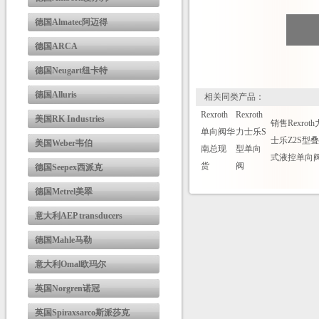
德国Almatec阿迈得
德国ARCA
德国Neugart纽卡特
德国Alluris
相关同类产品：
Rexroth
Rexroth
美国RK Industries
销售Rexroth
单向阀华
力士乐S
士乐Z2S型
美国Weber韦伯
南总现
型单向
式液控单向
货
阀
德国Seepex西派克
德国Metrel美翠
意大利AEP transducers
德国Mahle马勒
意大利Omal欧玛尔
英国Norgren诺冠
英国Spiraxsarco斯派莎克