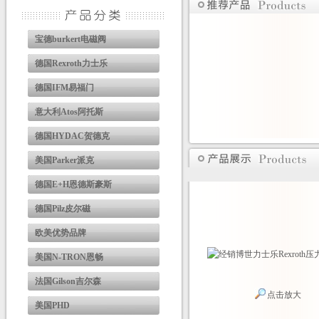
宝德burkert电磁阀
德国Rexroth力士乐
德国IFM易福门
意大利Atos阿托斯
德国HYDAC贺德克
美国Parker派克
德国E+H恩德斯豪斯
德国Pilz皮尔磁
欧美优势品牌
美国N-TRON恩畅
法国Gilson吉尔森
点击放大
美国PHD