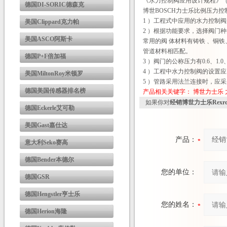
《水力控制阀应用设计规程》
德国DI-SORIC德森克
博世BOSCH力士乐比例压力控
1 ）工程式中应用的水力控制
美国Clippard克力帕
2 ）根据功能要求，选择阀门
美国ASCO阿斯卡
常用的阀 体材料有铸铁 、铜
管道材料相匹配。
德国P+F倍加福
3 ）阀门的公称压力有0.6、1
4 ）工程中水力控制阀的设置
美国MiltonRoy米顿罗
5 ）管路采用法兰连接时，应
德国美国传感器排名榜
产品相关关键字：
博世力士乐
如果你对
经销博世力士乐Rexr
德国Eckerle艾可勒
美国Gast嘉仕达
产品：
意大利Seko赛高
德国Bender本德尔
您的单位：
德国GSR
德国Hengstler亨士乐
您的姓名：
德国Herion海隆