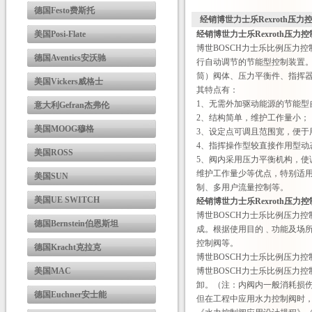
德国Festo费斯托
经销博世力士乐Rexroth压力
美国Posi-Flate
经销博世力士乐Rexroth压力
博世BOSCH力士乐比例压力
德国Aventics安沃驰
行自动调节的节能型控制装置
筒）阀体、压力平衡件、指挥
美国Vickers威格士
其特点有：
1、无需外加驱动能源的节能
意大利Gefran杰弗伦
2、结构简单，维护工作量小；
美国MOOG穆格
3、设定点可调且范围宽，便于
4、指挥操作型较直接作用型动
美国ROSS
5、阀内采用压力平衡机构，使
维护工作量少等优点，特别适
美国SUN
制、多用户流量控制等。
美国UE SWITCH
经销博世力士乐Rexroth压力
博世BOSCH力士乐比例压力
德国Bernstein伯恩斯坦
成。根据使用目的﹑功能及场
控制阀等。
德国Kracht克拉克
博世BOSCH力士乐比例压力
美国MAC
博世BOSCH力士乐比例压力
卸。（注：内阀内一般消耗损伤品
德国Euchner安士能
但在工程中应用水力控制阀时，