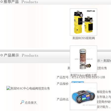
美国ROSS双联阀
M35系列原装现货热
卖
首页
>
产品展示
>
美国
美国MAC中心电磁阀现货出售
美国Vickers威格士呼
产品型号：
411A-C0A-DM-DDFJ-1JB
吸过滤器现货供应
产品报价：
美国MAC中心电磁阀现货出
MAC超高速电磁阀在市场上
产品特点：
委托其遍及世界的现货商作销
点击放大
许多保护了MAC的设计能力