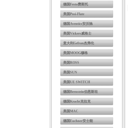
德国Festo费斯托
美国Posi-Flate
德国Aventics安沃驰
美国Vickers威格士
意大利Gefran杰弗伦
美国MOOG穆格
美国ROSS
美国SUN
美国UE SWITCH
德国Bernstein伯恩斯坦
德国Kracht克拉克
美国MAC
德国Euchner安士能