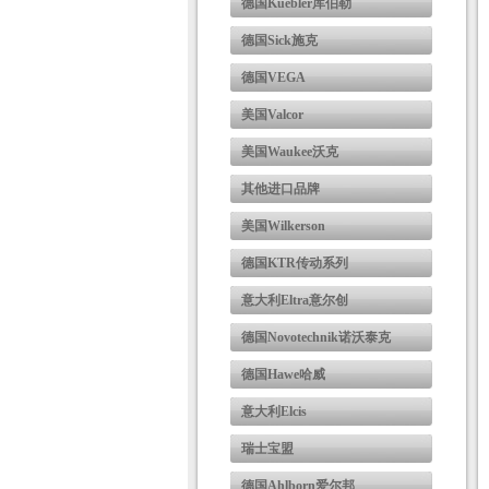
德国Kuebler库伯勒
德国Sick施克
德国VEGA
美国Valcor
美国Waukee沃克
其他进口品牌
美国Wilkerson
德国KTR传动系列
意大利Eltra意尔创
德国Novotechnik诺沃泰克
德国Hawe哈威
意大利Elcis
瑞士宝盟
德国Ahlborn爱尔邦