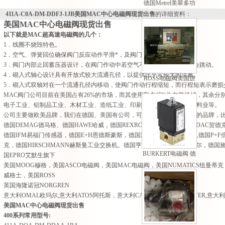
德国Metrel美翠多功
能测量仪欧美原厂进
411A-C0A-DM-DDFJ-1JB美国MAC中心电磁阀现货出售
的详细资料：
口
美国MAC中心电磁阀现货出售
以下就是MAC超高速电磁阀的几个：
1．线圈不烧毁特色。
2．空气、弹簧回位确保阀门反应动作平滑*，及阀门不会阻塞。
3．阀门内部止回蓄压器设计，在阀门作动中若空气不足时可确保阀门不会跳动。
4．砌入式轴心设计具有开放式较大流通孔径，以提供比平常较大的流量。
ROSS电磁阀美国进
5．砌入式双轴对在一个流通孔径内移动，使阀门作动行程缩短，而行程短表示磨损
口 型号齐全 *
MAC阀门公司目前在美国占有26%的市场，而其使用客户45%为包装机械，其余
电子工业、铝制品工业、木材工业、造纸工业、印刷工业、食品工业及饮料业等。
公司主要做欧美品牌，我们在德国、美国有公司，可以采购欧洲任何国家的品牌，比如
德国DEMAG德马格、德国HAWE哈威，德国REXROTH力士乐，德国HYDAC贺德克
德国IFM易福门传感器，德国E+H恩德斯豪斯，德国海德汉HEIDENHAIN,德国P+F
克，德国HIRSCHMANN赫斯曼工业交换机。德国亨士乐，德国MURR穆尔，德国施迈
BURKERT电磁阀 德
国EPRO艾默生旗下
国宝德电磁阀报价
美国MOOG穆格，美国ASCO电磁阀，美国MAC电磁阀，美国NUMATICS纽曼蒂克，
威格士，美国ROSS
英国海隆诺冠NORGREN
意大利OMAL欧玛尔,意大利ATOS阿托斯，意大利CAMOZZI,意大利UNIVER,意大
美国MAC中心电磁阀现货出售
400系列常用型号: