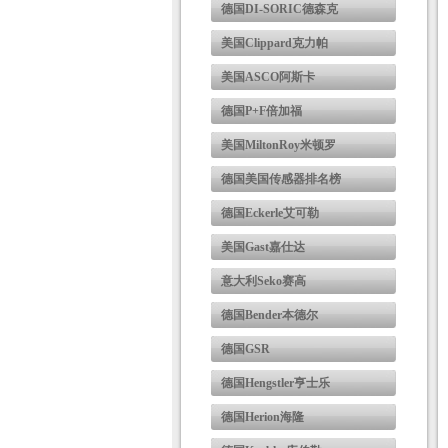
德国DI-SORIC德森克
美国Clippard克力帕
美国ASCO阿斯卡
德国P+F倍加福
美国MiltonRoy米顿罗
德国美国传感器排名榜
德国Eckerle艾可勒
美国Gast嘉仕达
意大利Seko赛高
德国Bender本德尔
德国GSR
德国Hengstler亨士乐
德国Herion海隆