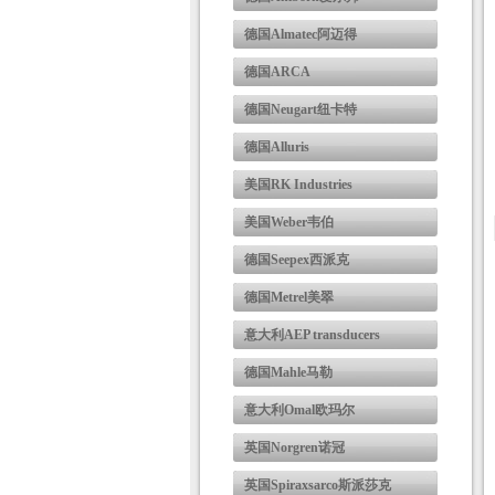
德国Almatec阿迈得
德国ARCA
德国Neugart纽卡特
德国Alluris
美国RK Industries
美国Weber韦伯
德国Seepex西派克
德国Metrel美翠
意大利AEP transducers
德国Mahle马勒
意大利Omal欧玛尔
英国Norgren诺冠
英国Spiraxsarco斯派莎克