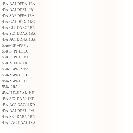
45A-AAI-DEDA-1BA
45A-AAI-DDFJ-1JB
45A-SA2-DFFA-1BA
45A-GAI-DDDJ-1KG
45A-GCI-DABC-1BA
45A-SC1-DDAA-1BA
45A-ACI-DDNA-1BA
55系列常用型号:
55B-14-PI-111CC
55B-11-PI-111BA
55B-24-FE-611JB
55B-11-PI-222BA
55B-22-PI-111CC
55B-22-PI-111JA
55B-12RA
45A-ILD-DAAJ-1KF
45A-SC2-DAAJ-1KF
45A-AC2-DACJ-1KD
45A-AAI-DDFJ-1JM
45A-SE2-DABA-1BA
45A-LAC-DAAJ-1KA