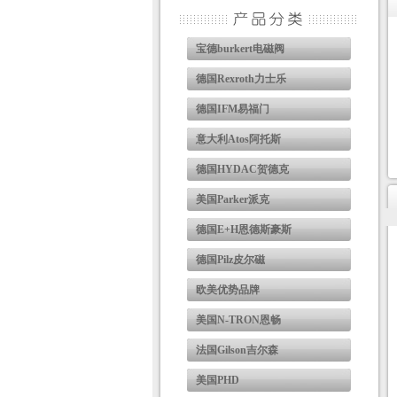
宝德burkert电磁阀
德国Rexroth力士乐
德国IFM易福门
意大利Atos阿托斯
德国HYDAC贺德克
美国Parker派克
德国E+H恩德斯豪斯
德国Pilz皮尔磁
欧美优势品牌
美国N-TRON恩畅
法国Gilson吉尔森
美国PHD