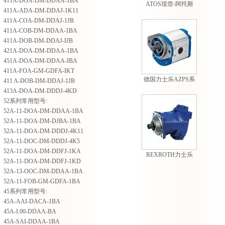
411A-DOA-DM-DDAA-1BA
ATOS现货-阿托斯
411A-ADA-DM-DDAJ-1K11
PM型手动泵现货
411A-COA-DM-DDAJ-1JB
411A-COB-DM-DDAA-1BA
411A-DOB-DM-DDAJ-IJB
421A-DOA-DM-DDAA-1BA
451A-DOA-DM-DDAA-IBA
411A-FOA-GM-GDFA-IKT
德国力士乐AZPS系
411 A-DOB-DM-DDAJ-1JB
列外啮合齿轮泵
413A-DOA-DM-DDDJ-4KD
52系列常用型号:
52A-11-DOA-DM-DDAA-1BA
52A-11-DOA-DM-DJBA-1BA
52A-11-DOA-DM-DDDJ-4K11
52A-11-DOC-DM-DDDJ-4K5
52A-11-DOA-DM-DDFJ-1KA
REXROTH力士乐
52A-11-DOA-DM-DDFJ-1KD
A7VO系列轴向柱塞
52A-13-OOC-DM-DDAA-1BA
变量泵
52A-11-FOB-GM-GDFA-1BA
45系列常用型号:
45A-AAI-DACA-1BA
45A-I.00-DDAA-BA
45A-SAI-DDAA-1BA