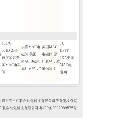
1337G-
TU-
供应MAC电
美国MAC
501D-25高
DFFP-
美
磁阀 美国
电磁阀 原
速度原装美
2DA美国
磁
MAC电磁阀
厂直销，质
国MAC电磁
MAC电
原厂直销，*
量保证！
阀
磁阀
均归东莞市广联自动化科技有限公司所有侵权必究
东莞市广联自动化科技有限公司.
粤ICP备2022089575号