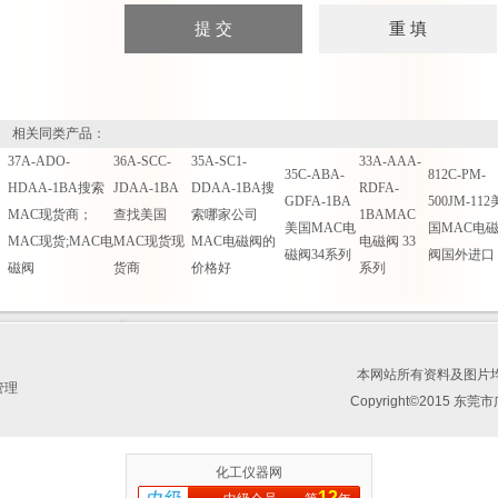
相关同类产品：
37A-ADO-
36A-SCC-
35A-SC1-
33A-AAA-
35C-ABA-
812C-PM-
HDAA-1BA搜索
JDAA-1BA
DDAA-1BA搜
RDFA-
GDFA-1BA
500JM-112
MAC现货商；
查找美国
索哪家公司
1BAMAC
美国MAC电
国MAC电
MAC现货;MAC电
MAC现货现
MAC电磁阀的
电磁阀 33
磁阀34系列
阀国外进口
磁阀
货商
价格好
系列
本网站所有资料及图片
管理
Copyright©2015 
化工仪器网
12