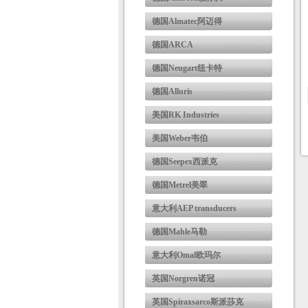
德国Almatec阿迈得
德国ARCA
德国Neugart纽卡特
德国Alluris
美国RK Industries
美国Weber韦伯
德国Seepex西派克
德国Metrel美翠
意大利AEP transducers
德国Mahle马勒
意大利Omal欧玛尔
英国Norgren诺冠
英国Spiraxsarco斯派莎克