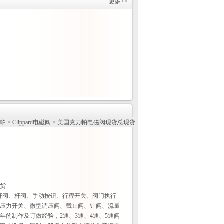
更多>>
力帕
>
Clippard电磁阀
> 美国克力帕电磁阀现货总现货
货
手动拨杆阀、杆阀、手动按钮、行程开关、阀门执行
压力开关、微型调压阀、截止阀、针阀、流量
年的制作及订做经验，2通、3通、4通、5通阀