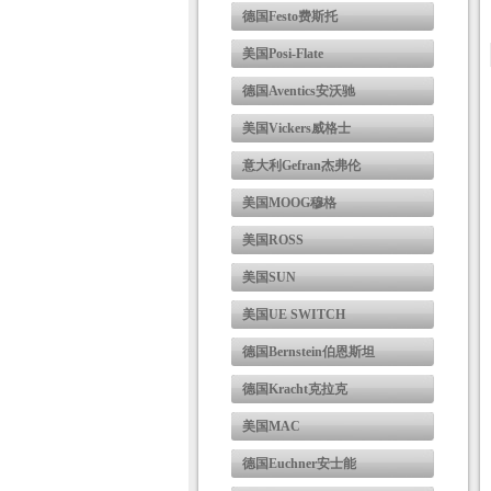
德国Festo费斯托
美国Posi-Flate
德国Aventics安沃驰
美国Vickers威格士
意大利Gefran杰弗伦
美国MOOG穆格
美国ROSS
美国SUN
美国UE SWITCH
德国Bernstein伯恩斯坦
德国Kracht克拉克
美国MAC
德国Euchner安士能