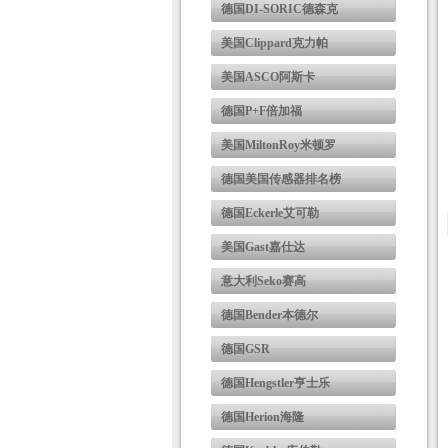
德国DI-SORIC德森克
美国Clippard克力帕
美国ASCO阿斯卡
德国P+F倍加福
美国MiltonRoy米顿罗
德国美国传感器排名榜
德国Eckerle艾可勒
美国Gast嘉仕达
意大利Seko赛高
德国Bender本德尔
德国GSR
德国Hengstler亨士乐
德国Herion海隆