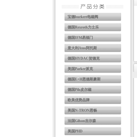
宝德burkert电磁阀
德国Rexroth力士乐
德国IFM易福门
意大利Atos阿托斯
德国HYDAC贺德克
美国Parker派克
德国E+H恩德斯豪斯
德国Pilz皮尔磁
欧美优势品牌
美国N-TRON恩畅
法国Gilson吉尔森
美国PHD