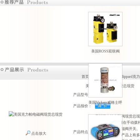
美国ROSS双联阀
M35系列原装现货热
卖
首页
>
产品展示
>
美国Clippard克
美国克力帕电磁阀现货总现货
产品型号：
美国Vickers威格士呼
产品报价：
吸过滤器现货供应
美国克力帕电磁阀现货总现
美国Clippard公司在
器、指示器、电磁阀开关、
产品特点：
点击放大
控制阀、梭阀等产品上有多