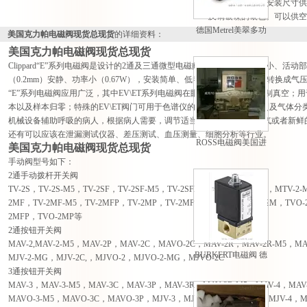
门有多种规格、安装尺寸供
及铜镀镍的银色。可以供空
德国Metrel美翠多功
美国克力帕电磁阀现货总现货
的详细资料：
能测量仪欧美原厂进
美国克力帕电磁阀现货总现货
口
Clippard“E”系列电磁阀是设计的2通及三通微型电磁阀。该系列阀门体积小、活
（0.2mm）安静、功率小（0.67W），安装简单、低电压的驱动信号可以转换成气
“E”系列电磁阀应用广泛，其中EV\ET系列电磁阀在眼科手术中应用于控制真空
本以及样本归零；特殊的EV\ET阀门可用于色谱仪的气体选别、流体控制及气体
机械设备辅助呼吸的病人，根据病人需要，调节适当的系统压力，将氧气或者新鲜
还有可以应该在泄漏测试仪器、差压测试、血压测量、细胞分析等行业。
ROSS电磁阀美国进
美国克力帕电磁阀现货总现货
口 型号齐全 *
手动阀型号如下：
2通手动拨杆开关阀
TV-2S，TV-2S-M5，TV-2SF，TV-2SF-M5，TV-2SFP，TV-2SP，MTV-2，MTV-2
2MF，TV-2MF-M5，TV-2MFP，TV-2MP，TV-2MP，TV-2MFP，TVO-2M，TVO-2
2MFP，TVO-2MP等
2通按钮开关阀
MAV-2,MAV-2-M5，MAV-2P，MAV-2C，MAVO-2C，MAV-2R，MAV-2R-M5，M
BURKERT电磁阀 德
MJV-2-MG，MJV-2C,，MJVO-2，MJVO-2-MG，MJVO-2C
国宝德电磁阀报价
3通按钮开关阀
MAV-3，MAV-3-M5，MAV-3C，MAV-3P，MAV-3R，MAV-3R-M5，MAV-4，MAV-
MAVO-3-M5，MAVO-3C，MAVO-3P，MJV-3，MJV-3-MG，MJV-3C，MJV-4，M