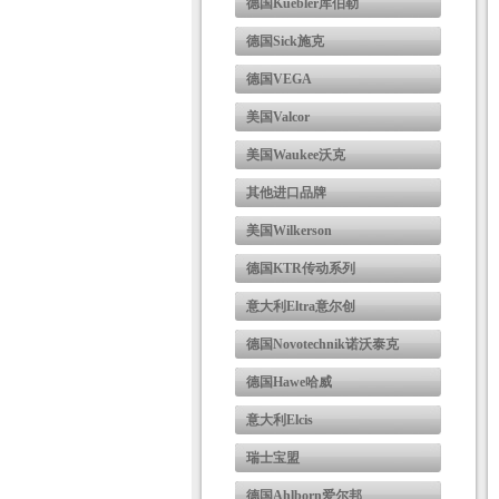
德国Kuebler库伯勒
德国Sick施克
德国VEGA
美国Valcor
美国Waukee沃克
其他进口品牌
美国Wilkerson
德国KTR传动系列
意大利Eltra意尔创
德国Novotechnik诺沃泰克
德国Hawe哈威
意大利Elcis
瑞士宝盟
德国Ahlborn爱尔邦