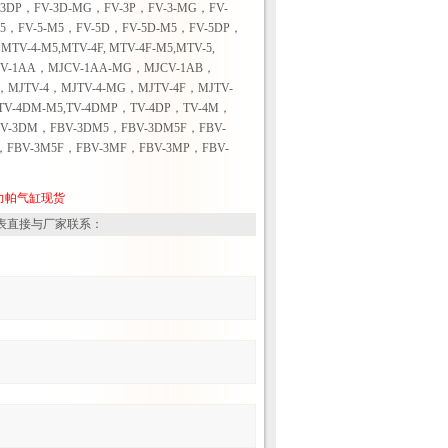
3DP，FV-3D-MG，FV-3P，FV-3-MG，FV-
-5，FV-5-M5，FV-5D，FV-5D-M5，FV-5DP，
MTV-4-M5,MTV-4F, MTV-4F-M5,MTV-5,
JCV-1AA，MJCV-1AA-MG，MJCV-1AB，
，MJTV-4，MJTV-4-MG，MJTV-4F，MJTV-
TV-4DM-M5,TV-4DMP，TV-4DP，TV-4M，
BV-3DM，FBV-3DM5，FBV-3DM5F，FBV-
，FBV-3M5F，FBV-3MF，FBV-3MP，FBV-
力帕气缸现货
表直接与厂家联系：