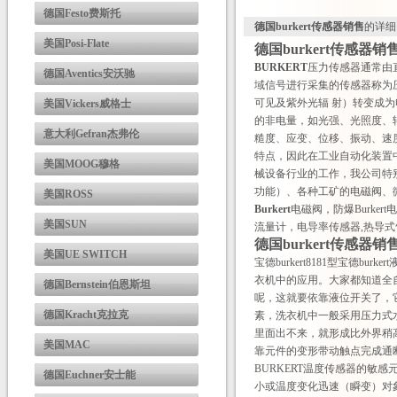
德国Festo费斯托
德国burkert传感器销售
的详细
美国Posi-Flate
德国burkert传感器销
BURKERT
压力传感器通常由
德国Aventics安沃驰
域信号进行采集的传感器称为
可见及紫外光辐 射）转变成
美国Vickers威格士
的非电量，如光强、光照度、
意大利Gefran杰弗伦
糙度、应变、位移、振动、速
特点，因此在工业自动化装置
美国MOOG穆格
械设备行业的工作，我公司特别推
功能）、各种工矿的电磁阀、微
美国ROSS
Burkert
电磁阀，防爆Burkert
美国SUN
流量计，电导率传感器,热导
德国burkert传感器销
美国UE SWITCH
宝德burkert8181型宝德
衣机中的应用。大家都知道全
德国Bernstein伯恩斯坦
呢，这就要依靠液位开关了，
德国Kracht克拉克
素，洗衣机中一般采用压力式
里面出不来，就形成比外界稍
美国MAC
靠元件的变形带动触点完成通
BURKERT温度传感器的
德国Euchner安士能
小或温度变化迅速（瞬变）对