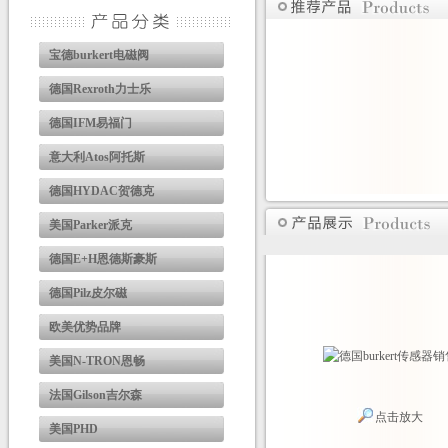
宝德burkert电磁阀
德国Rexroth力士乐
德国IFM易福门
意大利Atos阿托斯
德国HYDAC贺德克
美国Parker派克
德国E+H恩德斯豪斯
德国Pilz皮尔磁
欧美优势品牌
美国N-TRON恩畅
法国Gilson吉尔森
点击放大
美国PHD