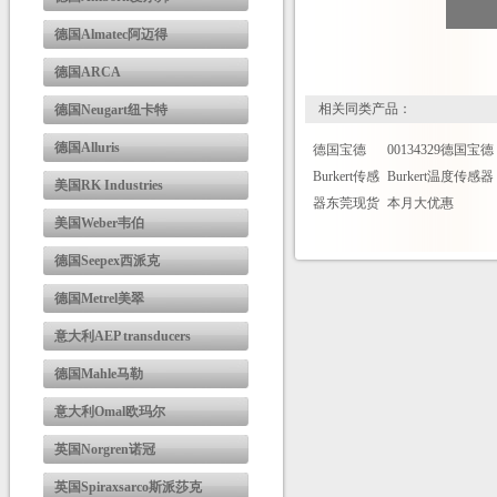
德国Almatec阿迈得
德国ARCA
相关同类产品：
德国Neugart纽卡特
德国Alluris
德国宝德
00134329德国宝德
Burkert传感
Burkert温度传感器
美国RK Industries
器东莞现货
本月大优惠
美国Weber韦伯
德国Seepex西派克
德国Metrel美翠
意大利AEP transducers
德国Mahle马勒
意大利Omal欧玛尔
英国Norgren诺冠
英国Spiraxsarco斯派莎克