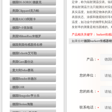
定律，称为辐射测温仪表。辐
德国DI-SORIC德森克
类辐射测温方法只能测出对应
美国Clippard克力帕
真实温度。如欲测定物体的真
表面状态、涂膜和微观组织等
美国ASCO阿斯卡
温度，如冶金中的钢带轧制温
发射率的测量是相当困难的。
德国P+F倍加福
产品相关关键字：
burkert传
美国MiltonRoy米顿罗
如果你对
德国burkert传感器
德国美国传感器排名榜
德国Eckerle艾可勒
产品：
美国Gast嘉仕达
意大利Seko赛高
您的单位：
德国Bender本德尔
德国GSR
您的姓名：
德国Hengstler亨士乐
德国Herion海隆
联系电话：