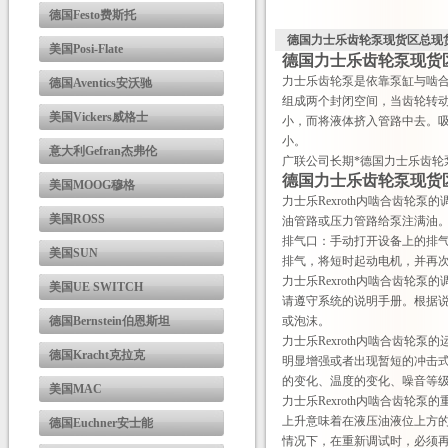
德国Festo费斯托
德国力士乐齿轮泵现货区总现
美国Posi-Flate
德国力士乐齿轮泵现货
力士乐齿轮泵是依靠泵缸与啮
德国Aventics安沃驰
组成两个封闭空间，当齿轮转
美国Vickers威格士
小，而将液体挤入管路中去。
小。
意大利Gefran杰弗伦
广联公司长期*德国力士乐齿轮
德国力士乐齿轮泵现货
美国MOOG穆格
力士乐Rexroth内啮合齿轮
美国ROSS
油管路或压力管路给泵注满油
排气口：手动打开设备上的排
美国SUN
排气，将短时起动电机，并再次
力士乐Rexroth内啮合齿
美国UE SWITCH
请遵守系统的说明手册。根据
德国Bernstein伯恩斯坦
或泡沫。
力士乐Rexroth内啮合齿
德国Kracht克拉克
明显增强或者出现暂短的冲击
的变化、温度的变化、噪音等
美国MAC
力士乐Rexroth内啮合齿
上升意味着在液压油液位上方的
德国Euchner安士能
情况下，在重新调试时，必须