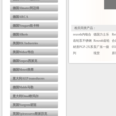
德国Almatec阿迈得
德国ARCA
德国Neugart纽卡特
相关同类产品：
德国Alluris
rexroth内啮合
德国力士乐
Re
齿轮泵不锈钢
Rexroth齿轮
合
美国RK Industries
材质PGP-2X系
泵广东一级
05
美国Weber韦伯
列
现货
原
德国Seepex西派克
德国Metrel美翠
意大利AEP transducers
德国Mahle马勒
意大利Omal欧玛尔
英国Norgren诺冠
英国Spiraxsarco斯派莎克