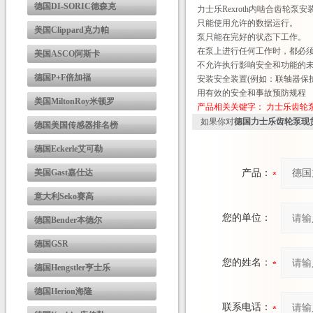
德国DI-SORIC德森克
力士乐Rexroth内啮合齿
只能使用允许的数据运行。
美国Clippard克力帕
泵只能在完好的状态下工作。
在泵上进行任何工作时，都必
美国ASCO阿斯卡
不允许执行影响安全和功能的
德国P+F倍加福
安装安全装置(例如：联轴器保
用有效的安全和事故预防规程
美国MiltonRoy米顿罗
产品相关关键字：
力士乐齿轮
如果你对
德国力士乐齿轮泵现
德国美国传感器排名榜
德国Eckerle艾可勒
美国Gast嘉仕达
产品：
意大利Seko赛高
您的单位：
德国Bender本德尔
德国GSR
您的姓名：
德国Hengstler亨士乐
德国Herion海隆
联系电话：