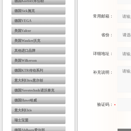
德国Kuebler库伯勒
德国Sick施克
常用邮箱：
德国VEGA
美国Valcor
省份：
美国Waukee沃克
其他进口品牌
详细地址：
美国Wilkerson
德国KTR传动系列
补充说明：
意大利Eltra意尔创
德国Novotechnik诺沃泰克
德国Hawe哈威
验证码：
意大利Elcis
瑞士宝盟
德国Ahlborn爱尔邦