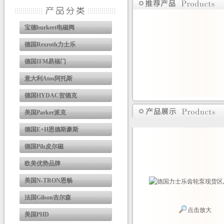
宝德burkert电磁阀
德国Rexroth力士乐
德国IFM易福门
意大利Atos阿托斯
德国HYDAC贺德克
美国Parker派克
德国E+H恩德斯豪斯
德国Pilz皮尔磁
欧美优势品牌
美国N-TRON恩畅
法国Gilson吉尔森
点击放大
美国PHD