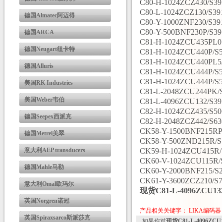
C80-H-1024ZCZ430/S39
C80-L-1024ZCZ130/S391
德国Almatec阿迈得
C80-Y-1000ZNF230/S391
C80-Y-500BNF230P/S39
德国ARCA
C81-H-1024ZCU435PL0.
德国Neugart纽卡特
C81-H-1024ZCU440P/S5
C81-H-1024ZCU440PL5/
德国Alluris
C81-H-1024ZCU444P/S5
C81-H-1024ZCU444P/S5
美国RK Industries
C81-L-2048ZCU244PK/S
美国Weber韦伯
C81-L-4096ZCU132/S39
C82-H-1024ZCZ435/S50
德国Seepex西派克
C82-H-2048ZCZ442/S63
CK58-Y-1500BNF215RPL
德国Metrel美翠
CK58-Y-500ZND215R/S1
意大利AEP transducers
CK59-H-1024ZCU415R/
CK60-V-1024ZCU115R/S
德国Mahle马勒
CK60-Y-2000BNF215/S2
CK61-Y-3600ZCZ210/S7
意大利Omal欧玛尔
现货C81-L-4096ZCU
英国Norgren诺冠
产品相关关键字：
LIKA编码器
英国Spiraxsarco斯派莎克
如果你对
现货C81-L-4096ZC