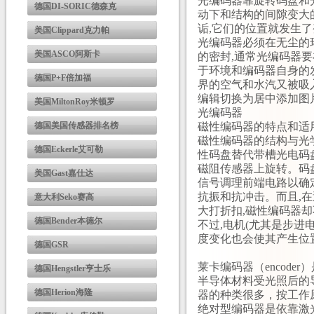
光编码器靠旋转码盘和
德国DI-SORIC德森克
动下和结构的间隙变大
诟,它们的位置就发生
美国Clippard克力帕
光编码器必须在无尘的
美国ASCO阿斯卡
的密封,通常光编码器
于环境和编码器自身的
德国P+F倍加福
界的空气和水汽又被吸
编辑切换为居中添加图片注
美国MiltonRoy米顿罗
光编码器
德国美国传感器排名榜
磁性编码器的特点和适
磁性编码器的结构与光
德国Eckerle艾可勒
性码盘替代带槽光电码
磁阻传感器上旋转。码
美国Gast嘉仕达
信号调理前端电路以确
抗振和抗冲击。而且,
意大利Seko赛高
大打折扣,磁性编码器
德国Bender本德尔
不过,电机(尤其是步进
度变化也会使其产生位
德国GSR
莱卡编码器（encod
德国Hengstler亨士乐
半导体材料受光照后的
德国Herion海隆
器的种类很多，按工作
绝对型编码器是依靠激