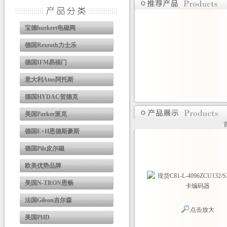
宝德burkert电磁阀
德国Rexroth力士乐
德国IFM易福门
意大利Atos阿托斯
德国HYDAC贺德克
美国Parker派克
德国E+H恩德斯豪斯
德国Pilz皮尔磁
欧美优势品牌
美国N-TRON恩畅
法国Gilson吉尔森
点击放大
美国PHD