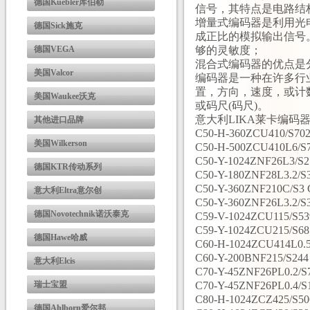
德国Kuebler库伯勒
信号，其特点是电路结
增量式编码器是利用光
德国Sick施克
成正比的模拟输出信号
德国VEGA
够的灵敏度；
混合式编码器的优点是
美国Valcor
编码器是一种在许多行
置，方向，速度，或计
美国Waukee沃克
或码尺(码尺)。
意大利LIKA莱卡编码
其他进口品牌
C50-H-360ZCU410/S702
美国Wilkerson
C50-H-500ZCU410L6/S7
C50-Y-1024ZNF26L3/S2
德国KTR传动系列
C50-Y-180ZNF28L3.2/S3
C50-Y-360ZNF210C/S3 
意大利Eltra意尔创
C50-Y-360ZNF26L3.2/S3
德国Novotechnik诺沃泰克
C59-V-1024ZCU115/S53
C59-Y-1024ZCU215/S68
德国Hawe哈威
C60-H-1024ZCU414L0.5
C60-Y-200BNF215/S244 
意大利Elcis
C70-Y-45ZNF26PL0.2/S7
瑞士宝盟
C70-Y-45ZNF26PL0.4/S1
C80-H-1024ZCZ425/S50
德国Ahlborn爱尔邦