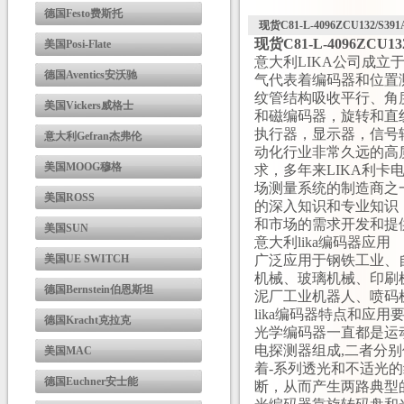
德国Festo费斯托
现货C81-L-4096ZCU132/S
现货C81-L-4096ZCU
美国Posi-Flate
意大利LIKA公司成立
德国Aventics安沃驰
气代表着编码器和位置
纹管结构吸收平行、角
美国Vickers威格士
和磁编码器，旋转和直
执行器，显示器，信号
意大利Gefran杰弗伦
动化行业非常久远的高
美国MOOG穆格
求，多年来LIKA利
场测量系统的制造商之
美国ROSS
的深入知识和专业知识
和市场的需求开发和提
美国SUN
意大利lika编码器应用
美国UE SWITCH
广泛应用于钢铁工业、
机械、玻璃机械、印刷
德国Bernstein伯恩斯坦
泥厂工业机器人、喷码
lika编码器特点和应用
德国Kracht克拉克
光学编码器一直都是运动
电探测器组成,二者分
美国MAC
着-系列透光和不适光的
德国Euchner安士能
断，从而产生两路典型