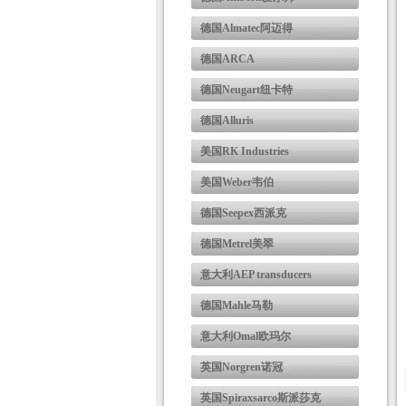
德国Almatec阿迈得
德国ARCA
德国Neugart纽卡特
德国Alluris
美国RK Industries
美国Weber韦伯
德国Seepex西派克
德国Metrel美翠
意大利AEP transducers
德国Mahle马勒
意大利Omal欧玛尔
英国Norgren诺冠
英国Spiraxsarco斯派莎克