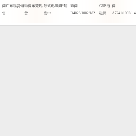
阀广东现货销
磁阀东莞现
导式电磁阀*销
磁阀
GSR电
阀
售
货
售中
D4023/1002/182
磁阀
A7241/1002/.14