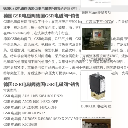
证。
德国GSR电磁阀德国GSR电磁阀*销售
的详细资料：
德国Metrel美翠多功
德国GSR电磁阀德国GSR电磁阀*销售
能测量仪欧美原厂进
GSR电磁阀被应用与以下行业：在高压应用至900 bar，在高温下至400℃的，
口
业中，在水处理，用于高粘度介质，如蜡，油，树脂，涂料
在Blechbefettung中，在洗涤技术和汽车行业。
德国GSR电动阀门、GSR电磁阀、GSR气控阀、GSR调节阀、GSR气动本电磁
中高温热水、高温蒸汽、饱和蒸汽、过热蒸汽及导热油等管路的自动控制；广泛应
药、暖通空调、电镀涂装、橡塑机械、食品饮料、造纸、印染及电力矿业等行业，
品。特殊场合可持续长时间通电，采用全金属密封，介质流体温度可达450℃。液
ROSS电磁阀美国进
电磁阀的使用范围不同的使用介质，采用针对性的密封，更加提高电磁阀合理性。
口 型号齐全 *
结构更加紧凑，重量是同类产品的三分之一，采用不锈钢活塞结构，阀芯磨损可自
持续频繁工作。介质流体zui高压力可提供45Mpa。 主要产品有 直动式电磁阀
阀等。
德国GSR电磁阀德国GSR电磁阀*销售
常见型号：
GSR 电磁阀 AU611165 K0511890 DN20
GSR 电磁阀 A5025 1002.148XX,OFF
BURKERT电磁阀 德
GSR 电磁阀 D43231001.148XX,OFF
国宝德电磁阀报价
GSR 电磁阀 k0510390 PN32
GSR 电磁阀 AU700521D49250801032XX 230V 50HZ 18VA G1 DN25
GSR 电磁阀 K0510390