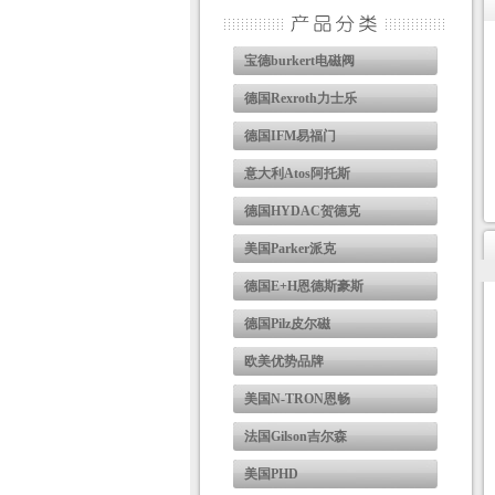
宝德burkert电磁阀
德国Rexroth力士乐
德国IFM易福门
意大利Atos阿托斯
德国HYDAC贺德克
美国Parker派克
德国E+H恩德斯豪斯
德国Pilz皮尔磁
欧美优势品牌
美国N-TRON恩畅
法国Gilson吉尔森
美国PHD