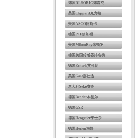
德国DI-SORIC德森克
美国Clippard克力帕
美国ASCO阿斯卡
德国P+F倍加福
美国MiltonRoy米顿罗
德国美国传感器排名榜
德国Eckerle艾可勒
美国Gast嘉仕达
意大利Seko赛高
德国Bender本德尔
德国GSR
德国Hengstler亨士乐
德国Herion海隆