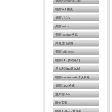
德国Kuebler库伯勒
德国Sick施克
德国VEGA
美国Valcor
美国Waukee沃克
其他进口品牌
美国Wilkerson
德国KTR传动系列
意大利Eltra意尔创
德国Novotechnik诺沃泰克
德国Hawe哈威
意大利Elcis
瑞士宝盟
德国Ahlborn爱尔邦