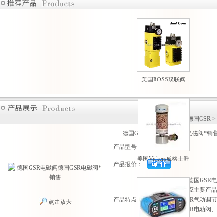
美国ROSS双联阀
M35系列原装现货热
卖
首页
>
产品展示
>
德国GSR
>
德国GSR电磁阀德国GSR电磁阀*销
产品型号：
美国Vickers威格士呼
产品报价：
吸过滤器现货供应
德国GSR电磁阀德国GSR
广联公司专业供应主要产品：
产品特点：
GSR调节阀、GSR气动调
点击放大
GSR气动阀、GSR电动阀