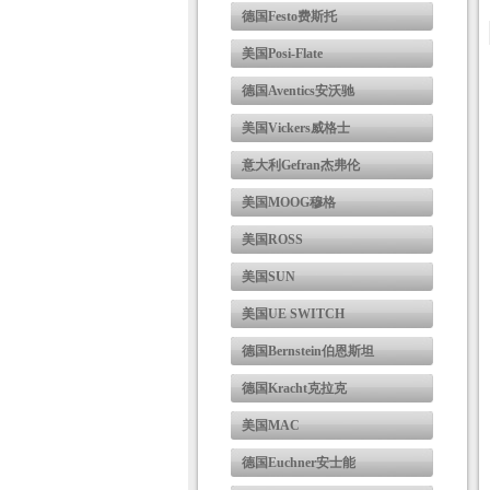
德国Festo费斯托
美国Posi-Flate
德国Aventics安沃驰
美国Vickers威格士
意大利Gefran杰弗伦
美国MOOG穆格
美国ROSS
美国SUN
美国UE SWITCH
德国Bernstein伯恩斯坦
德国Kracht克拉克
美国MAC
德国Euchner安士能