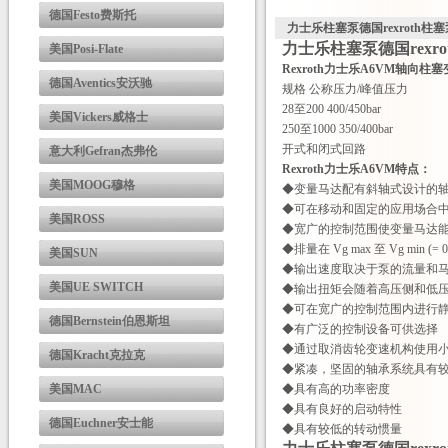
德国Festo费斯托
力士乐柱塞泵德国rexroth柱
力士乐柱塞泵德国rexr
美国Posi-Flate
Rexroth力士乐A6VM轴向柱
德国Aventics安沃驰
规格 公称压力/峰值压力
28至200 400/450bar
美国Vickers威格士
250至1000 350/400bar
开式和闭式回路
意大利Gefran杰弗伦
Rexroth力士乐A6VM特点：
美国MOOG穆格
◆变量马达配有斜轴式设计的
◆可在移动和固定的应用场合
美国ROSS
◆宽广的控制范围使变量马达
◆排量在 Vg max 至 Vg min
美国SUN
◆输出速度取决于泵的流量和
美国UE SWITCH
◆输出扭矩会随着高压侧和低
◆可在宽广的控制范围内进行
德国Bernstein伯恩斯坦
◆有广泛的控制设备可供选择
◆通过取消齿轮变速机构使用
德国Kracht克拉克
◆紧凑，坚固的轴承系统具有
美国MAC
◆具有高的功率密度
◆具有良好的启动特性
德国Euchner安士能
◆具有较低的转动惯量