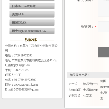
日本Omron欧姆龙
美国ACE
德国COAX
验证码：
瑞士trigress armaturen AG
公司名称：东莞市广联自动化科技有限公
司
电话：0769-89772590
地址:广东省东莞市南城街道莞太路115号
旺南世贸1号楼1506
手机: 13342628375
联系人: 任工
相关同类产品：
传真：86-0769-89772590
德国
力士乐
液压元件力
网址：www.rexroth18.com
Rexro
E-mail: 3076363329@qq.cm
Rexroth泵
士乐Rexroth
士乐
销售现货
柱塞泵
泵