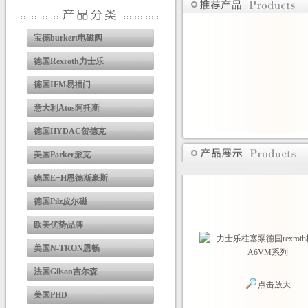
宝德burkert电磁阀
德国Rexroth力士乐
德国IFM易福门
意大利Atos阿托斯
德国HYDAC贺德克
美国Parker派克
德国E+H恩德斯豪斯
德国Pilz皮尔磁
欧美优势品牌
美国N-TRON恩畅
法国Gilson吉尔森
点击放大
美国PHD