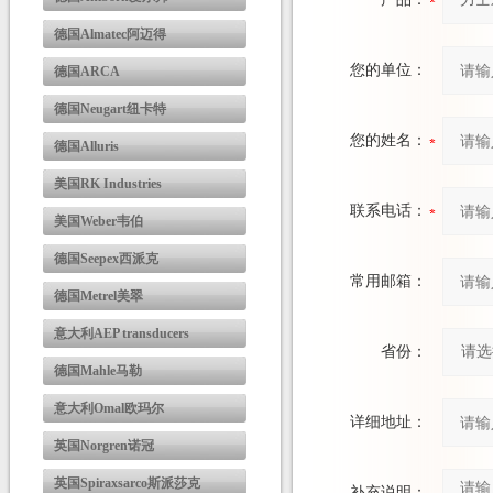
德国Almatec阿迈得
您的单位：
德国ARCA
德国Neugart纽卡特
您的姓名：
德国Alluris
美国RK Industries
联系电话：
美国Weber韦伯
德国Seepex西派克
常用邮箱：
德国Metrel美翠
意大利AEP transducers
省份：
德国Mahle马勒
意大利Omal欧玛尔
详细地址：
英国Norgren诺冠
英国Spiraxsarco斯派莎克
补充说明：