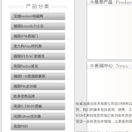
宝德burkert电磁阀
德国Rexroth力士乐
德国IFM易福门
意大利Atos阿托斯
德国HYDAC贺德克
美国Parker派克
德国E+H恩德斯豪斯
德国Pilz皮尔磁
欧美优势品牌
哈威油液压技术有限公司自1998
美国N-TRON恩畅
势。我们的服务包括咨询、销售、
HAWE来到现货市场已有20余年
法国Gilson吉尔森
望进一步拓宽合作领域，让更多的
美国PHD