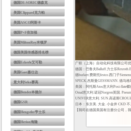
德国DI-SORIC德森克
美国Clippard克力帕
美国ASCO阿斯卡
德国P+F倍加福
美国MiltonRoy米顿罗
德国美国传感器排名榜
德国Eckerle艾可勒
广联（上海）自动化科技有限公司
德国：巴鲁夫Balluff.力士乐Rexroth.
美国Gast嘉仕达
德burkert.费斯托festco.西门子Siemen
SPECK.杰斯曼GESSMANN. 德马格De
意大利Seko赛高
美国：阿托斯Atos意大利Posi-flate
德国Bender本德尔
Omal意大利.诺冠Norgren英国. Pneu
UNIVER意大利. SUN.高诺斯CROUZ
德国GSR
日本：东京美. 大金. 小金井 CKD 不
【我司在德国美国有注册分公司，
德国Hengstler亨士乐
德国Herion海隆