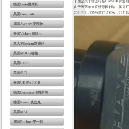
下面是关于德国哈威HAWE调价通
德国Festo费斯托
由于近两年来疫情原因影响，国外厂
2021年11月25号前订货有效，1
美国Posi-Flate
德国Aventics安沃驰
美国Vickers威格士
意大利Gefran杰弗伦
美国MOOG穆格
美国ROSS
美国SUN
美国UE SWITCH
德国Bernstein伯恩斯坦
德国Kracht克拉克
美国MAC
德国Euchner安士能