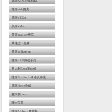
德国Kuebler库伯勒
德国Sick施克
德国VEGA
美国Valcor
美国Waukee沃克
其他进口品牌
美国Wilkerson
德国KTR传动系列
意大利Eltra意尔创
德国Novotechnik诺沃泰克
德国Hawe哈威
意大利Elcis
瑞士宝盟
德国Ahlborn爱尔邦