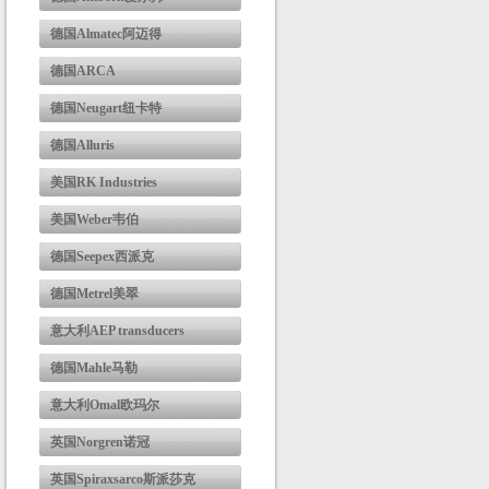
德国Almatec阿迈得
德国ARCA
德国Neugart纽卡特
德国Alluris
美国RK Industries
美国Weber韦伯
德国Seepex西派克
德国Metrel美翠
意大利AEP transducers
德国Mahle马勒
意大利Omal欧玛尔
英国Norgren诺冠
英国Spiraxsarco斯派莎克