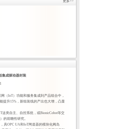
更多>>
包括集成驱动器封装
1
联网（IoT）功能和服务集成到产品组合中，
厂效能提升15%，新组装线的产出也大增，凸显
T这类自主、自控系统，或BionicCobot等交
ork）的前瞻性研究。
具OPC UA和IoT闸道器的模块化阀岛