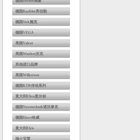
德国Herion海隆
德国Kuebler库伯勒
德国Sick施克
德国VEGA
美国Valcor
美国Waukee沃克
其他进口品牌
美国Wilkerson
德国KTR传动系列
意大利Eltra意尔创
德国Novotechnik诺沃泰克
德国Hawe哈威
意大利Elcis
瑞士宝盟