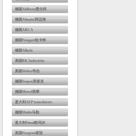
德国Ahlborn爱尔邦
德国Almatec阿迈得
德国ARCA
德国Neugart纽卡特
德国Alluris
美国RK Industries
美国Weber韦伯
德国Seepex西派克
德国Metrel美翠
意大利AEP transducers
德国Mahle马勒
意大利Omal欧玛尔
英国Norgren诺冠