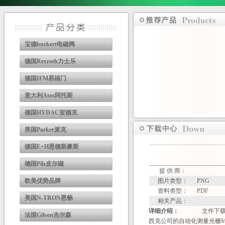
宝德burkert电磁阀
德国Rexroth力士乐
德国IFM易福门
意大利Atos阿托斯
德国HYDAC贺德克
美国Parker派克
德国E+H恩德斯豪斯
德国Pilz皮尔磁
提 供 商：
欧美优势品牌
图片类型：
PNG
资料类型：
PDF
美国N-TRON恩畅
相关产品：
详细介绍：
文件下
法国Gilson吉尔森
西克公司的自动化测量光栅MLG-