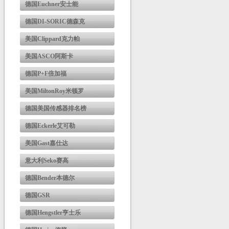
德国Euchner安士能
德国DI-SORIC德森克
美国Clippard克力帕
美国ASCO阿斯卡
德国P+F倍加福
美国MiltonRoy米顿罗
德国美国传感器排名榜
德国Eckerle艾可勒
美国Gast嘉仕达
意大利Seko赛高
德国Bender本德尔
德国GSR
德国Hengstler亨士乐