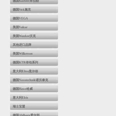
德国Kuebler库伯勒
德国Sick施克
德国VEGA
美国Valcor
美国Waukee沃克
其他进口品牌
美国Wilkerson
德国KTR传动系列
意大利Eltra意尔创
德国Novotechnik诺沃泰克
德国Hawe哈威
意大利Elcis
瑞士宝盟
德国Ahlborn爱尔邦