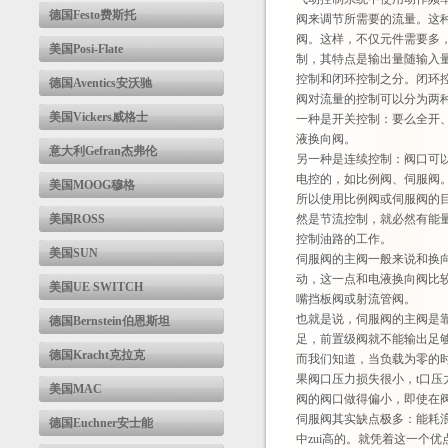
德国Festo费斯托
阀来调节所需要的流量。这
阀。这样，不仅元件需要多
美国Posi-Flate
制，其特点是输出量随输入
控制和闭环控制之分。闭环
德国Aventics安沃驰
阀对流量的控制可以分为两
美国Vickers威格士
一种是开关控制：要么全开、
液换向阀。
意大利Gefran杰弗伦
另一种是连续控制：阀口可
电控的，如比例阀、伺服阀
美国MOOG穆格
所以使用比例阀或伺服阀的
美国ROSS
然是节流控制，就必然有能
控制油路的工作。
美国SUN
伺服阀的主阀一般来说和换
动，这一点和电液换向阀比
美国UE SWITCH
嘴挡板阀或射流管阀。
也就是说，伺服阀的主阀是
德国Bernstein伯恩斯坦
足，前置级阀就不能输出足
德国Kracht克拉克
而我们知道，当负载为零的时
果阀口压力损失很小，t口
美国MAC
阀的阀口做得偏小，即使在
伺服阀其实缺点极多：能耗
德国Euchner安士能
中zui高的。就凭着这一个