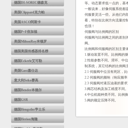
德国DI-SORIC德森克
等。动态要求低一点的，基
一般说来，好像伺服系统都
美国Clippard克力帕
伺服要灵活一些。从他们内
看，特别在比例方向流量控
美国ASCO阿斯卡
也强！
德国P+F倍加福
伺服阀与比例阀的区别
伺服阀与比例阀之间的差别
美国MiltonRoy米顿罗
阀。
比例阀和伺服阀的区别主要
德国美国传感器排名榜
1.驱动装置不同。比例阀的
2.性能参数不同。滞环、
德国Eckerle艾可勒
制系统，其它结构的比例阀
美国Gast嘉仕达
2.1 伺服阀中位没有死区，
2.2 伺服阀的频响（响应频率
意大利Seko赛高
2.3 伺服阀对液压油液的
3.阀芯结构及加工精度不同
德国Bender本德尔
4.中位机能种类不同。比例
德国GSR
5.阀的额定压降不同。
德国Hengstler亨士乐
德国Herion海隆