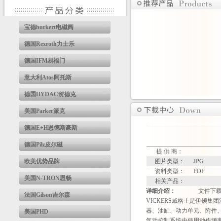
宝德burkert电磁阀
德国Rexroth力士乐
德国IFM易福门
意大利Atos阿托斯
德国HYDAC贺德克
美国Parker派克
德国E+H恩德斯豪斯
德国Pilz皮尔磁
提 供 商：
欧美优势品牌
图片类型：
JPG
资料类型：
PDF
美国N-TRON恩畅
相关产品：
详细介绍：
文件下
法国Gilson吉尔森
VICKERS威格士是伊顿
器、油缸、动力单元、附件
美国PHD
气动控制系统中使用动作频率