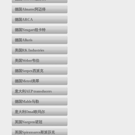
德国Almatec阿迈得
德国ARCA
德国Neugart纽卡特
德国Alluris
美国RK Industries
美国Weber韦伯
德国Seepex西派克
德国Metrel美翠
意大利AEP transducers
德国Mahle马勒
意大利Omal欧玛尔
英国Norgren诺冠
英国Spiraxsarco斯派莎克