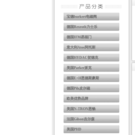
宝德burkert电磁阀
德国Rexroth力士乐
德国IFM易福门
意大利Atos阿托斯
德国HYDAC贺德克
美国Parker派克
德国E+H恩德斯豪斯
德国Pilz皮尔磁
欧美优势品牌
美国N-TRON恩畅
法国Gilson吉尔森
美国PHD