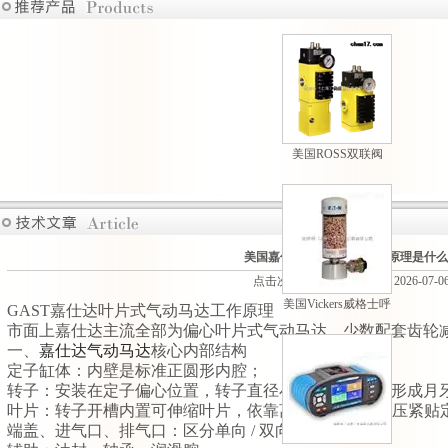
美国ROSS双联阀
M35系列原装现货热
卖
美国嘉仕达气动马达的工作原理是什么
点击次数：119 更新时间：2026-07-0
美国Vickers威格士呼
GAST嘉仕达叶片式气动马达工作原理
吸过滤器现货供应
市面上嘉仕达主流全部为偏心叶片式气动马达，少数配套齿轮
一、
嘉仕达气动马达
核心内部结构
定子缸体：内壁是标准正圆形内腔；
转子：安装在定子偏心位置，转子直径小于定子内径，形成月
叶片：转子开槽内置可伸缩叶片，依靠离心力 + 气压背压紧
端盖、进气口、排气口：区分单向 / 双向进气通道；