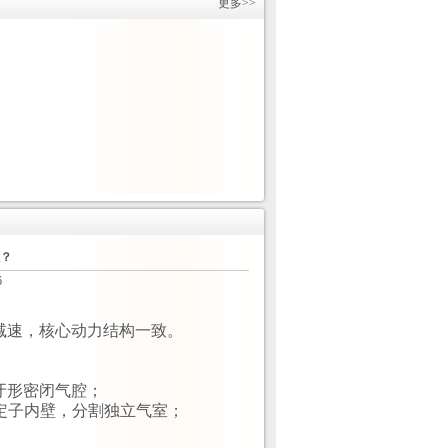
更多>>
？
6
减速，核心动力结构一致。
牙形密闭气腔；
贴定子内壁，分割独立气室；