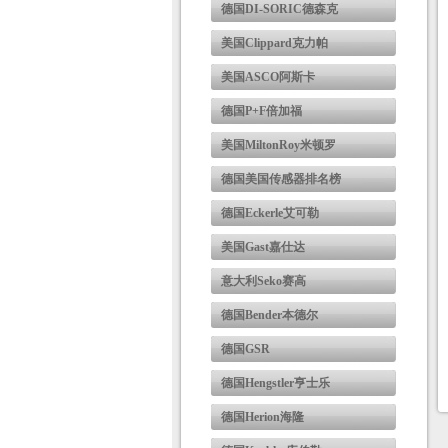
德国DI-SORIC德森克
美国Clippard克力帕
美国ASCO阿斯卡
德国P+F倍加福
美国MiltonRoy米顿罗
德国美国传感器排名榜
德国Eckerle艾可勒
美国Gast嘉仕达
意大利Seko赛高
德国Bender本德尔
德国GSR
德国Hengstler亨士乐
德国Herion海隆