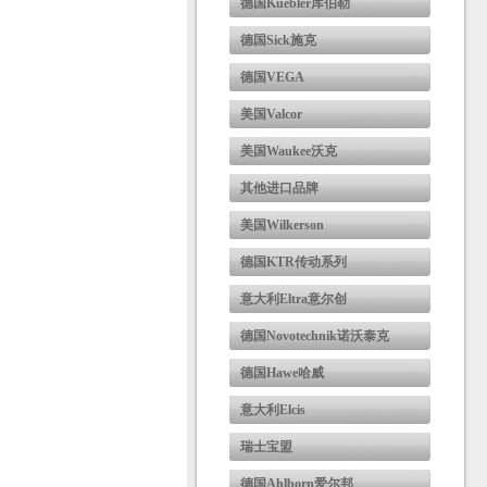
德国Kuebler库伯勒
德国Sick施克
德国VEGA
美国Valcor
美国Waukee沃克
其他进口品牌
美国Wilkerson
德国KTR传动系列
意大利Eltra意尔创
德国Novotechnik诺沃泰克
德国Hawe哈威
意大利Elcis
瑞士宝盟
德国Ahlborn爱尔邦