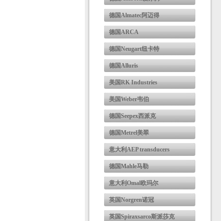
德国Almatec阿迈得
德国ARCA
德国Neugart纽卡特
德国Alluris
美国RK Industries
美国Weber韦伯
德国Seepex西派克
德国Metrel美翠
意大利AEP transducers
德国Mahle马勒
意大利Omal欧玛尔
英国Norgren诺冠
英国Spiraxsarco斯派莎克