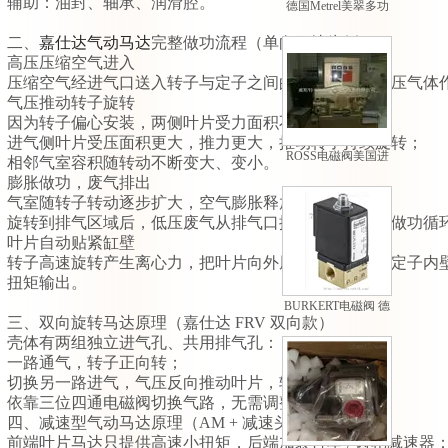
辅助：油封、轴承、润滑腔。
德国Metrel美翠多功
能测量仪欧美原厂进
二、
嘉仕达气动马达
完整做功流程（单向马达为例）
口
高压压缩空气进入
压缩空气经进气口送入转子与定子之间的密闭气室，高压气体
气压推动转子旋转
因为转子偏心安装，两侧叶片受力面积不一样：
进气侧叶片受压面积更大，推力更大，推动转子持续旋转；
ROSS电磁阀美国进
相邻气室容积随转动不断变大、变小。
口 型号齐全 *
膨胀做功，废气排出
气室随转子转动逐步扩大，空气膨胀释放动能；
旋转到排气区域后，低压废气从排气口排出，完成一次做功循
叶片自动贴紧缸壁
转子高速旋转产生离心力，把叶片向外甩出，持续贴合定子内
扭矩输出。
BURKERT电磁阀 德
三、双向旋转马达原理（嘉仕达 FRV 双向款）
国宝德电磁阀报价
壳体有两组独立进气孔、共用排气孔：
一路通气，转子正向转；
切换另一路进气，气压反向推动叶片，转子反转；
依靠三位四通电磁阀切换气路，无需调整马达本体。
四、减速型气动马达原理（AM + 减速头）
前端叶片马达只提供高速小扭矩，后端加装行星 / 齿轮减速器