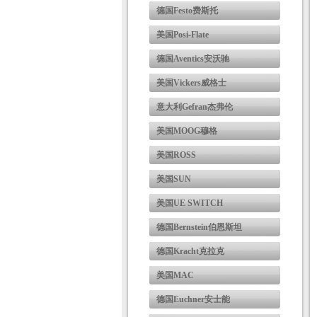
德国Festo费斯托
美国Posi-Flate
德国Aventics安沃驰
美国Vickers威格士
意大利Gefran杰弗伦
美国MOOG穆格
美国ROSS
美国SUN
美国UE SWITCH
德国Bernstein伯恩斯坦
德国Kracht克拉克
美国MAC
德国Euchner安士能