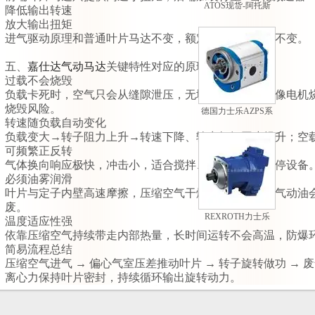
ATOS现货-阿托斯
降低输出转速
PM型手动泵现货
放大输出扭矩
进气驱动原理和普通叶片马达不变，额定气压、耗气量不变。
五、
嘉仕达气动马达
关键特性对应的原理解释
过载不会烧毁
负载卡死时，空气只会从缝隙泄压，无堵转电流，不会像电机
烧毁风险。
德国力士乐AZPS系
转速随负载自动变化
列外啮合齿轮泵
负载变大→转子阻力上升→转速下降、输出扭矩同步提升；空
可频繁正反转
气体换向响应极快，冲击小，适合搅拌、卷绕、频繁启停设备
必须油雾润滑
叶片与定子内壁高速摩擦，压缩空气干燥无润滑，缺少气动油
废。
REXROTH力士乐
温度适应性强
A7VO系列轴向柱塞
依靠压缩空气持续带走内部热量，长时间运转不会高温，防爆
变量泵
简易流程总结
压缩空气进气 → 偏心气室压差推动叶片 → 转子旋转做功 → 
离心力保持叶片密封，持续循环输出旋转动力。