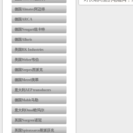
德国Almatec阿迈得
德国ARCA
德国Neugart纽卡特
德国Alluris
美国RK Industries
美国Weber韦伯
德国Seepex西派克
德国Metrel美翠
意大利AEP transducers
德国Mahle马勒
意大利Omal欧玛尔
英国Norgren诺冠
英国Spiraxsarco斯派莎克