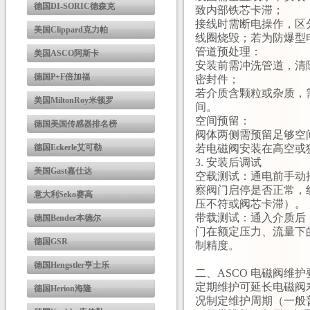
德国DI-SORIC德森克
致内部铁芯卡滞；
接线时需断电操作，区
美国Clippard克力帕
线圈烧毁；若为防爆型电
管道预处理：
美国ASCO阿斯卡
安装前需冲洗管道，清
德国P+F倍加福
密封件；
若介质含颗粒或杂质，
美国MiltonRoy米顿罗
间。
空间预留：
德国美国传感器排名榜
阀体两侧需预留足够空间
德国Eckerle艾可勒
若电磁阀安装在高空或
3. 安装后调试
美国Gast嘉仕达
空载测试：通电前手动
察阀门启停是否正常，线
意大利Seko赛高
压不符或阀芯卡滞）。
带载测试：通入介质后
德国Bender本德尔
门在额定压力、流量下
德国GSR
制精度。
德国Hengstler亨士乐
二、ASCO 电磁阀维护
定期维护可延长电磁阀寿
德国Herion海隆
况制定维护周期（一般普通工