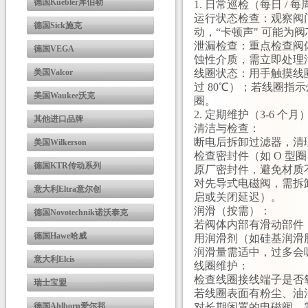
德国Kuebler库伯勒
1. 日常巡检（每日 / 每
运行状态检查：观察阀门
德国Sick施克
动，“卡顿声" 可能为
泄漏检查：重点检查阀
德国VEGA
蚀性介质，需立即处理
美国Valcor
线圈状态：用手触摸线圈
过 80℃）；若线圈指
美国Waukee沃克
圈。
2. 定期维护（3-6 个月
其他进口品牌
清洁与检查：
断电后拆卸过滤器，清
美国Wilkerson
检查密封件（如 O 型
德国KTR传动系列
原厂密封件，避免材质
对先导式电磁阀，需拆
意大利Eltra意尔创
启或关闭延迟）。
润滑（按需）：
德国Novotechnik诺沃泰克
若阀体内部有滑动部件
德国Hawe哈威
用润滑剂（如硅基润滑
润滑量需适中，过多会
意大利Elcis
线圈维护：
检查线圈接线端子是否
瑞士宝盟
若线圈表面有粉尘、油
德国Ahlborn爱尔邦
对长期闲置的电磁阀，需