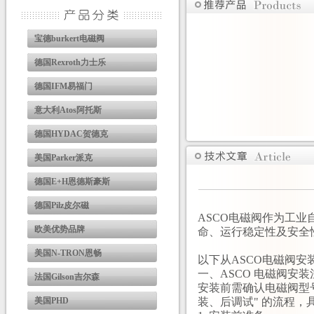
宝德burkert电磁阀
德国Rexroth力士乐
德国IFM易福门
意大利Atos阿托斯
德国HYDAC贺德克
美国Parker派克
德国E+H恩德斯豪斯
德国Pilz皮尔磁
ASCO电磁阀作为工
欧美优势品牌
命、运行稳定性及安全
美国N-TRON恩畅
以下从
ASCO电磁阀
安
一、ASCO 电磁阀安
法国Gilson吉尔森
安装前需确认电磁阀型
美国PHD
装、后调试" 的流程，