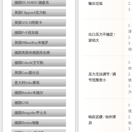
德国DI-SORIC德森克
输出过低
2
3
美国Clippard克力帕
美国ASCO阿斯卡
1
滞
德国P+F倍加福
出口压力不稳定 /
2
波动大
美国MiltonRoy米顿罗
3
动
德国美国传感器排名榜
1
德国Eckerle艾可勒
对
美国Gast嘉仕达
压力无法调节 / 调
2
节范围变小
馈
意大利Seko赛高
3
力
德国Bender本德尔
德国GSR
1
境
德国Hengstler亨士乐
响应迟缓 / 动作滞
2
德国Herion海隆
后
化
3