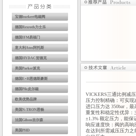
宝德burkert电磁阀
德国Rexroth力士乐
德国IFM易福门
意大利Atos阿托斯
德国HYDAC贺德克
美国Parker派克
德国E+H恩德斯豪斯
德国Pilz皮尔磁
VICKERS三通比例
欧美优势品牌
压力控制精确：可实现
进口压力达 350bar
美国N-TRON恩畅
重复性和稳定性优异：
±1.3% 额定压力，
法国Gilson吉尔森
响应速度快：阀的高响
美国PHD
在达到所需减压压力之