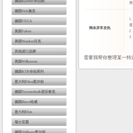
德国Kuebler库伯勒
泄
德国Sick施克
1
德国VEGA
度
阀体异常发热
2
美国Valcor
3
美国Waukee沃克
其他进口品牌
需要我帮你整理某一特
美国Wilkerson
德国KTR传动系列
意大利Eltra意尔创
德国Novotechnik诺沃泰克
德国Hawe哈威
意大利Elcis
瑞士宝盟
德国Ahlborn爱尔邦