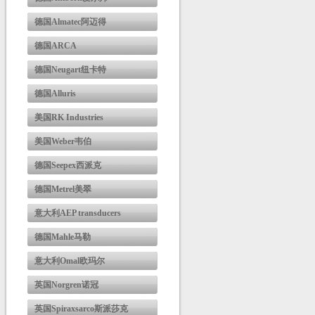
德国Almatec阿迈得
德国ARCA
德国Neugart纽卡特
德国Alluris
美国RK Industries
美国Weber韦伯
德国Seepex西派克
德国Metrel美翠
意大利AEP transducers
德国Mahle马勒
意大利Omal欧玛尔
英国Norgren诺冠
英国Spiraxsarco斯派莎克