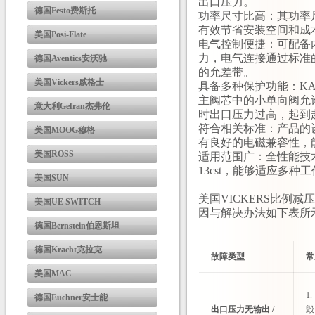
出口压力。
德国Festo费斯托
功率尺寸比高：其功率
有效节省安装空间和成
美国Posi-Flate
电气控制便捷：可配备内置
力，电气连接通过标准的
德国Aventics安沃驰
的允差带。
美国Vickers威格士
具备多种保护功能：KA
主阀芯中的小单向阀允
意大利Gefran杰弗伦
时出口压力过高，起到
符合相关标准：产品的设
美国MOOG穆格
有良好的电磁兼容性，
美国ROSS
适用范围广：全性能技术规格
13cst，能够适应多
美国SUN
美国VICKERS比例
美国UE SWITCH
因与解决办法如下表所
德国Bernstein伯恩斯坦
德国Kracht克拉克
故障类型
常
美国MAC
1
德国Euchner安士能
出口压力无输出 /
毁