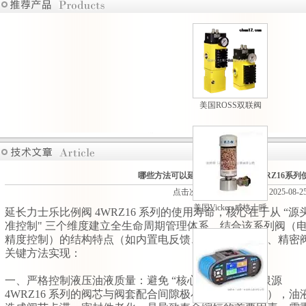
美国ROSS双联阀
M35系列原装现货热
卖
哪些方法可以延长力士乐比例阀4WRZ16系列
点击次数：421 更新时间：2025-08-2
美国Vickers威格士呼
延长力士乐比例阀 4WRZ16 系列的使用寿命，核心在于从 “源
吸过滤器现货供应
准控制" 三个维度建立全生命周期管理体系，结合该系列阀（
精度控制）的结构特点（如内置电反馈、先导控制单元、精密阀
关键方法实现：
一、严格控制液压油液质量：避免 “核心部件磨损" 的根源
4WRZ16 系列的阀芯与阀套配合间隙极小（通常微米级），