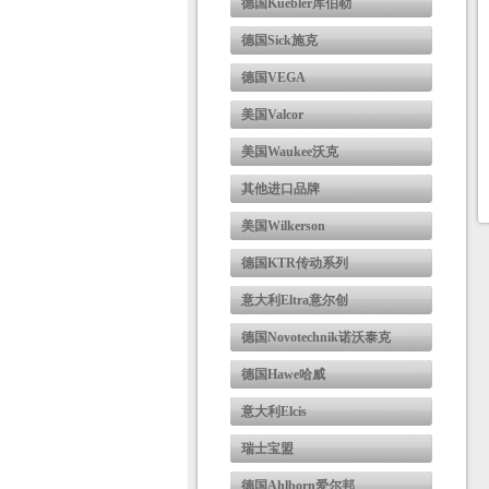
德国Kuebler库伯勒
德国Sick施克
德国VEGA
美国Valcor
美国Waukee沃克
其他进口品牌
美国Wilkerson
德国KTR传动系列
意大利Eltra意尔创
德国Novotechnik诺沃泰克
德国Hawe哈威
意大利Elcis
瑞士宝盟
德国Ahlborn爱尔邦