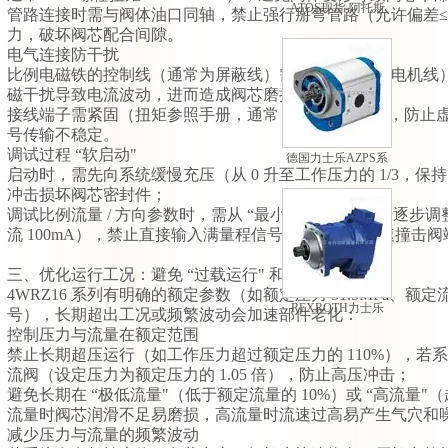
ATOS现货-阿托斯
管路连接时需与阀体油口同轴，禁止强行掰弯管路（允许偏差≤
PM型手动泵现货
力，破坏阀芯配合间隙。
电气连接防干扰
比例电磁铁的控制线（通常为屏蔽线）需与动力线（如电机线）分
磁干扰导致电流波动，进而造成阀芯磨损；
接线端子需紧固（扭矩参照手册，通常 0.5~0.8N・m），
号传输不稳定。
调试过程 “软启动"
德国力士乐AZPS系
启动时，需先向系统缓慢充压（从 0 升至工作压力的 1/3，保持
列外啮合齿轮泵
冲击损坏阀芯密封件；
调试比例流量 / 方向参数时，需从 “最小控制信号" 开始逐步调
流 100mA），禁止直接输入满量程信号，防止阀芯快速撞击
三、优化运行工况：避免 “过载运行" 和 “频繁冲击"
4WRZ16 系列有明确的额定参数（如额定压力 31.5MPa、额定流量
REXROTH力士乐
号），长期超出工况或频繁波动会加速部件老化：
A7VO系列轴向柱塞
控制压力与流量在额定范围
变量泵
禁止长期超压运行（如工作压力超过额定压力的 110%），若
流阀（设定压力为额定压力的 1.05 倍），防止高压冲击；
避免长期在 “极低流量"（低于额定流量的 10%）或 “高流量"
流量时阀芯润滑不足易磨损，高流量时流速过高易产生气穴和
减少压力与流量的频繁波动