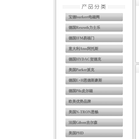
宝德burkert电磁阀
德国Rexroth力士乐
德国IFM易福门
意大利Atos阿托斯
德国HYDAC贺德克
美国Parker派克
德国E+H恩德斯豪斯
德国Pilz皮尔磁
欧美优势品牌
美国N-TRON恩畅
法国Gilson吉尔森
美国PHD