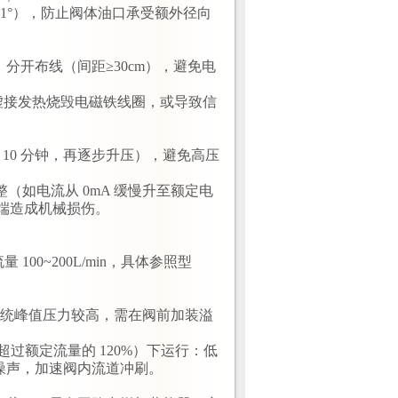
1°），防止阀体油口承受额外径向
开布线（间距≥30cm），避免电
防止虚接发热烧毁电磁铁线圈，或导致信
 10 分钟，再逐步升压），避免高压
整（如电流从 0mA 缓慢升至额定电
阀端造成机械损伤。
 100~200L/min，具体参照型
系统峰值压力较高，需在阀前加装溢
（超过额定流量的 120%）下运行：低
噪声，加速阀内流道冲刷。