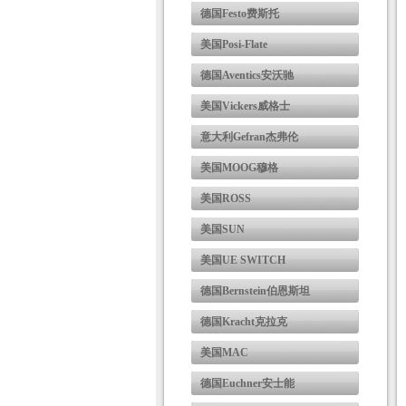
德国Festo费斯托
美国Posi-Flate
德国Aventics安沃驰
美国Vickers威格士
意大利Gefran杰弗伦
美国MOOG穆格
美国ROSS
美国SUN
美国UE SWITCH
德国Bernstein伯恩斯坦
德国Kracht克拉克
美国MAC
德国Euchner安士能