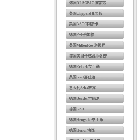
德国DI-SORIC德森克
美国Clippard克力帕
美国ASCO阿斯卡
德国P+F倍加福
美国MiltonRoy米顿罗
德国美国传感器排名榜
德国Eckerle艾可勒
美国Gast嘉仕达
意大利Seko赛高
德国Bender本德尔
德国GSR
德国Hengstler亨士乐
德国Herion海隆