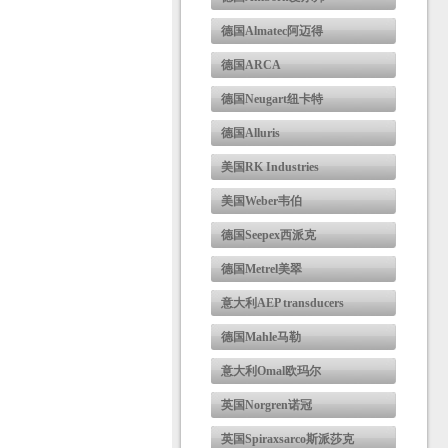
德国Almatec阿迈得
德国ARCA
德国Neugart纽卡特
德国Alluris
美国RK Industries
美国Weber韦伯
德国Seepex西派克
德国Metrel美翠
意大利AEP transducers
德国Mahle马勒
意大利Omal欧玛尔
英国Norgren诺冠
英国Spiraxsarco斯派莎克