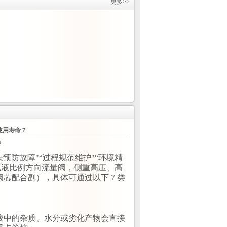
更多>>
使用寿命？
5
头预防故障"“过程规范维护"“环境精
电液比例方向流量阀，侧重高压、高
芯配合副），具体可通过以下 7 类
油液中的杂质、水分或劣化产物会直接