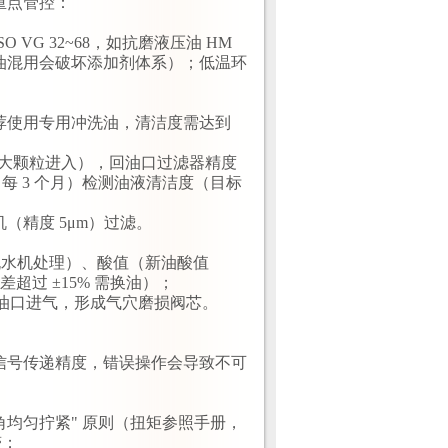
重点管控：
G 32~68，如抗磨液压油 HM
油混用会破坏添加剂体系）；低温环
荐使用专用冲洗油，清洁度需达到
止大颗粒进入），回油口过滤器精度
（每 3 个月）检测油液清洁度（目标
精度 5μm）过滤。
空脱水机处理）、酸值（新油酸值
偏差超过 ±15% 需换油）；
致吸油口进气，形成气穴磨损阀芯。
电信号传递精度，错误操作会导致不可
对角均匀拧紧" 原则（扭矩参照手册，
滞；