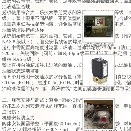
造成阀芯卡滞、密封件老化，是导致寿命缩短的首要因素，需
德国Metrel美翠多功
油液选型合规
能测量仪欧美原厂进
必须使用符合力士乐技术手册要求的液压油（推荐黏度等级：ISO V
口
级），禁止混用不同品牌、不同类型的油液（如矿物油与合成
境需选用低温抗凝型油液，避免黏度骤升导致阀芯润滑不足。
油液清洁度持续达标
系统初始调试前，需对油箱、管路、过滤器进行循环冲洗（推
NAS 8 级以下），避免安装残留的焊渣、铁屑进入阀体；
ROSS电磁阀美国进
运行中需配置高精度过滤器：吸油口过滤器精度≥100μm（防
口 型号齐全 *
≥20μm，关键回路（阀前）加装 10μm 级高压过滤器，并定期
维持 NAS 6 级）；
禁止直接向油箱加注未过滤的新油，加油前需通过便携式滤油机（
油液状态定期监测
每 6 个月检测一次油液的水分含量（需≤0.1%，超过时用真
≤0.05mgKOH/g，超过 0.2mgKOH/g 时需换油）、黏度变化（
油箱液位需维持在 “低 - 高液位线" 之间，避免液位过低导
BURKERT电磁阀 德
国宝德电磁阀报价
二、规范安装与调试：避免 “初始损伤" 和 “长期偏载"
4WRZ16 系列安装调试的规范性，直接影响阀芯受力平衡、
逆损伤：
机械安装防应力
阀体安装面需平整（平面度≤0.1mm/m），螺栓紧固时需按 “
通常 M12 螺栓扭矩 25~30N・m），避免阀体变形导致阀芯卡