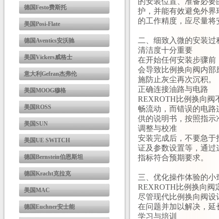
的安装位置、准备必要
德国Festo费斯托
护，并能有效避免外界
的工作精度，应尽量将
美国Posi-Flate
二、细致入微的安装过
德国Aventics安沃驰
清洁度十分重要
美国Vickers威格士
在开始任何安装步骤前
会导致比例换向阀内部
意大利Gefran杰弗伦
施防止灰尘再次沉积。
正确连接油路与电路
美国MOOG穆格
REXROTH比例换
美国ROSS
畅流动，而错误的电路
供的说明书，按照指示
美国SUN
调整与校准
安装完成后，不要急于
美国UE SWITCH
证及参数设置等，通过
德国Bernstein伯恩斯坦
指标符合预期要求。
德国Kracht克拉克
三、优化操作体验的小
REXROTH比例换向
美国MAC
尽管现代比例换向阀设
在问题并加以解决，延
德国Euchner安士能
学习与培训