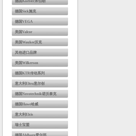
德国Kuebler库伯勒
德国Sick施克
德国VEGA
美国Valcor
美国Waukee沃克
其他进口品牌
美国Wilkerson
德国KTR传动系列
意大利Eltra意尔创
德国Novotechnik诺沃泰克
德国Hawe哈威
意大利Elcis
瑞士宝盟
德国Ahlborn爱尔邦