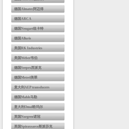
德国Almatec阿迈得
德国ARCA
德国Neugart纽卡特
德国Alluris
美国RK Industries
美国Weber韦伯
德国Seepex西派克
德国Metrel美翠
意大利AEP transducers
德国Mahle马勒
意大利Omal欧玛尔
英国Norgren诺冠
英国Spiraxsarco斯派莎克