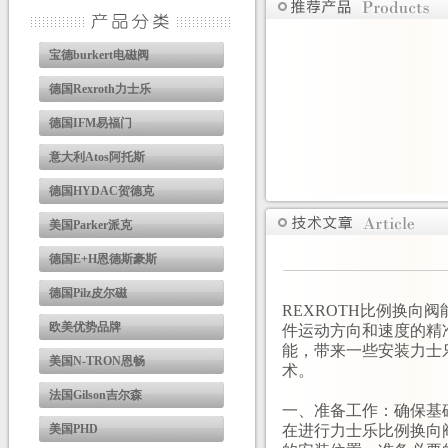
宝德burkert电磁阀
德国Rexroth力士乐
德国IFM易福门
意大利Atos阿托斯
德国HYDAC贺德克
美国Parker派克
德国E+H恩德斯豪斯
德国Pilz皮尔磁
REXROTH比例换
欧美优势品牌
件运动方向和速度的精
能，带来一些安装力士
美国N-TRON恩畅
术。
法国Gilson吉尔森
一、准备工作：确保基
美国PHD
在进行力士乐比例换向