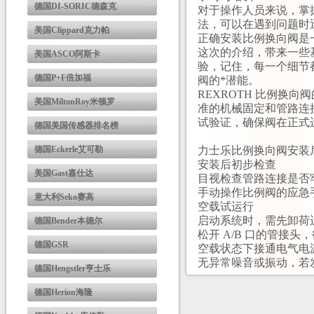
德国DI-SORIC德森克
对于操作人员来说，掌
法，可以在遇到问题时
美国Clippard克力帕
正确安装比例换向阀是
这次的介绍，带来一些
美国ASCO阿斯卡
验，记住，每一个细节
德国P+F倍加福
阀的*潜能。
REXROTH 比例换
美国MiltonRoy米顿罗
准的机械固定和管路连
试验证，确保阀在正式
德国美国传感器排名榜
德国Eckerle艾可勒
力士乐比例换向阀安装
安装后初步检查
美国Gast嘉仕达
目视检查管路连接是否
手动操作比例阀的应急
意大利Seko赛高
空载试运行
启动系统时，需先卸荷
德国Bender本德尔
松开 A/B 口的管接
德国GSR
空载状态下接通电气电源
无异常噪音或振动，若
德国Hengstler亨士乐
德国Herion海隆