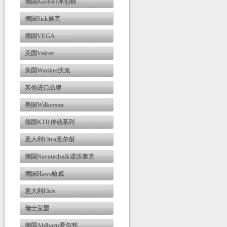
德国Kuebler库伯勒
德国Sick施克
德国VEGA
美国Valcor
美国Waukee沃克
其他进口品牌
美国Wilkerson
德国KTR传动系列
意大利Eltra意尔创
德国Novotechnik诺沃泰克
德国Hawe哈威
意大利Elcis
瑞士宝盟
德国Ahlborn爱尔邦