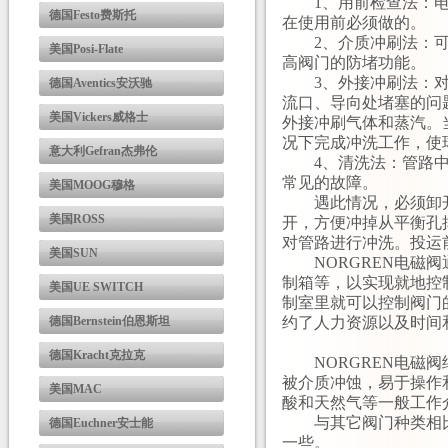
1、用前检查法：电
德国Festo费斯托
在使用前必须做的。
2、介质冲刷法：可
美国Posi-Flate
高阀门的防堵功能。
3、外接冲刷法：对
德国Aventics安沃驰
流口、导向处堵塞的问
美国Vickers威格士
外接冲刷气体和蒸汽。
况下完成冲洗工作，使
意大利Gefran杰弗伦
4、清洗法：管路中
常见的故障。
美国MOOG穆格
遇此情况，必须卸开进
美国ROSS
开，方便冲掉从平衡孔
对管路进行冲洗。投运
美国SUN
NORGREN电磁阀
制箱等，以实现就地控
美国UE SWITCH
制室里就可以控制阀门
德国Bernstein伯恩斯坦
约了人力资源以及时间
德国Kracht克拉克
NORGREN电磁阀
被介质冲蚀，易于操作
美国MAC
酸和天然气等一般工作
与其它阀门种类相比
德国Euchner安士能
一些。