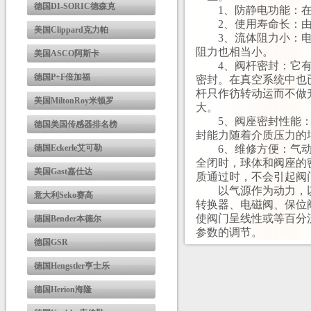
德国DI-SORIC德森克
1、防静电功能：在
2、使用寿命长：由
美国Clippard克力帕
3、流体阻力小：电
阻力也相当小。
美国ASCO阿斯卡
4、阀杆密封：它有两
德国P+F倍加福
密封。在真空系统中也
杆只作彷转动运而不做
美国MiltonRoy米顿罗
大。
5、阀座密封性能：
德国美国传感器排名榜
封能力随着介质压力的
德国Eckerle艾可勒
6、维修方便：气动
全闭时，球体和阀座的
美国Gast嘉仕达
质通过时，不会引起阀
以气源作为动力，以气
意大利Seko赛高
转换器、电磁阀、保位
使阀门呈线性或等百分
德国Bender本德尔
参数的调节。
德国GSR
德国Hengstler亨士乐
德国Herion海隆