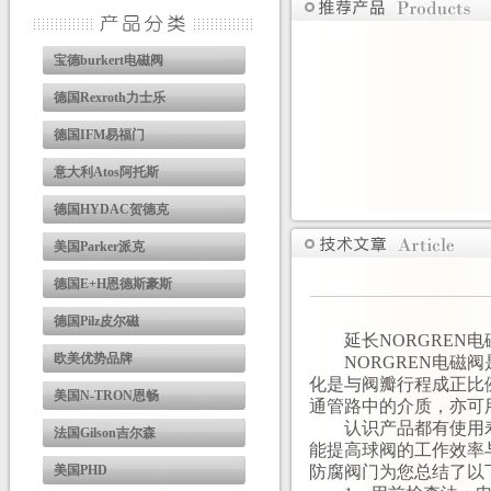
宝德burkert电磁阀
德国Rexroth力士乐
德国IFM易福门
意大利Atos阿托斯
德国HYDAC贺德克
美国Parker派克
德国E+H恩德斯豪斯
德国Pilz皮尔磁
延长NORGREN电
欧美优势品牌
NORGREN电磁阀
化是与阀瓣行程成正比
美国N-TRON恩畅
通管路中的介质，亦可
认识产品都有使用寿
法国Gilson吉尔森
能提高球阀的工作效率
美国PHD
防腐阀门为您总结了以