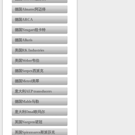
德国Almatec阿迈得
德国ARCA
德国Neugart纽卡特
德国Alluris
美国RK Industries
美国Weber韦伯
德国Seepex西派克
德国Metrel美翠
意大利AEP transducers
德国Mahle马勒
意大利Omal欧玛尔
英国Norgren诺冠
英国Spiraxsarco斯派莎克