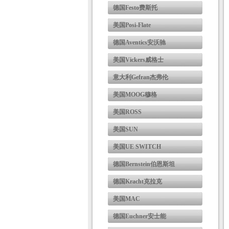
德国Festo费斯托
美国Posi-Flate
德国Aventics安沃驰
美国Vickers威格士
意大利Gefran杰弗伦
美国MOOG穆格
美国ROSS
美国SUN
美国UE SWITCH
德国Bernstein伯恩斯坦
德国Kracht克拉克
美国MAC
德国Euchner安士能