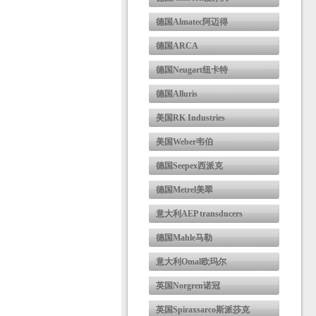
德国Almatec阿迈得
德国ARCA
德国Neugart纽卡特
德国Alluris
美国RK Industries
美国Weber韦伯
德国Seepex西派克
德国Metrel美翠
意大利AEP transducers
德国Mahle马勒
意大利Omal欧玛尔
英国Norgren诺冠
英国Spiraxsarco斯派莎克