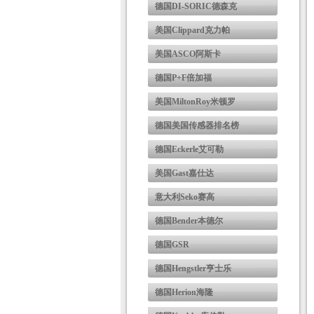
德国DI-SORIC德森克
美国Clippard克力帕
美国ASCO阿斯卡
德国P+F倍加福
美国MiltonRoy米顿罗
德国美国传感器排名榜
德国Eckerle艾可勒
美国Gast嘉仕达
意大利Seko赛高
德国Bender本德尔
德国GSR
德国Hengstler亨士乐
德国Herion海隆