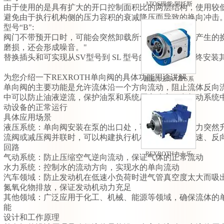
ATOS现货-阿托斯
由于使用的是具有扩大的开口控制面积比的两层结构，使用较
PM型手动泵现货
避免由于执行机构侧的压力容积的衰减降压而导致的换向冲击
型号“B":
阀门不带预开口时，可能会突然卸载所含的压力容积。产生的
磨损，还会形成噪音。"
替换插头和可实现从SV型号到 SL 型号的修改。必须始终安装
为您介绍一下REXROTH单向阀的具体功能用途讲解
德国力士乐AZPS系
‌单向阀的主要功能是允许流体沿一个方向流动，阻止流体反向
列外啮合齿轮泵
中可以防止油液逆流，保护油泵和系统压力稳定；在气动系统
动设备的正常运行‌
具体应用场景
‌液压系统‌：单向阀安装在泵的出口处，可以防止系统压力突
流阀或减压阀并联时，可以构建执行机构，实现正向慢速、反
回路‌
REXROTH力士乐
‌气动系统‌：防止压缩空气逆向流动，保证气体的正常流动‌
A7VO系列轴向柱塞
‌水力系统‌：控制水的流动方向，实现水的单向流动‌
变量泵
‌汽车领域‌：防止发动机在低速小负荷时进气管真空度太大而
氮氧化物排放，保证发动机动力充足‌
‌其他领域‌：广泛应用于化工、机械、能源等领域，确保流体
能‌
设计和工作原理