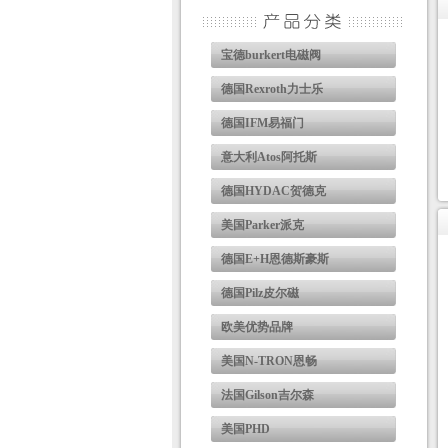
宝德burkert电磁阀
德国Rexroth力士乐
德国IFM易福门
意大利Atos阿托斯
德国HYDAC贺德克
美国Parker派克
德国E+H恩德斯豪斯
德国Pilz皮尔磁
欧美优势品牌
美国N-TRON恩畅
法国Gilson吉尔森
美国PHD