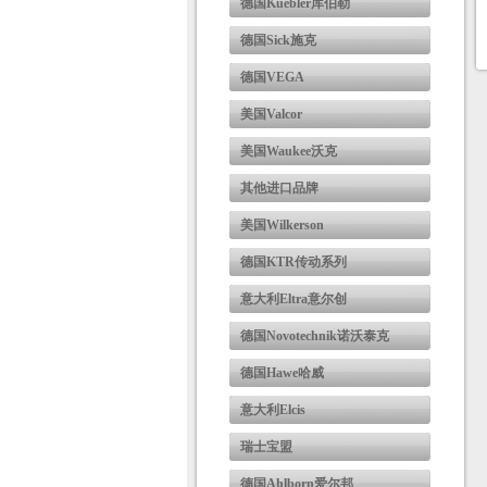
德国Kuebler库伯勒
德国Sick施克
德国VEGA
美国Valcor
美国Waukee沃克
其他进口品牌
美国Wilkerson
德国KTR传动系列
意大利Eltra意尔创
德国Novotechnik诺沃泰克
德国Hawe哈威
意大利Elcis
瑞士宝盟
德国Ahlborn爱尔邦