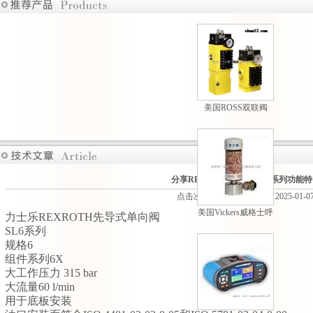
美国ROSS双联阀
M35系列原装现货热
卖
分享REXROTH单向阀SL6系列功能
点击次数：753 更新时间：2025-01-0
美国Vickers威格士呼
力士乐REXROTH先导式单向阀
吸过滤器现货供应
SL6系列
规格6
组件系列6X
大工作压力 315 bar
大流量60 l/min
用于底板安装