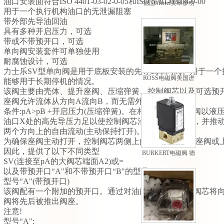
油口安装面符合ISO 4401-03-02-0-05和ISO 5781-03-04-0-00
德国Metrel美翠多功
用于一个执行机构油口的无泄漏阻塞
能测量仪欧美原厂进
带外部先导油回油
口
具有多种开启压力，可选
带或不带预开口，可选
单向阀安装套件可单独使用
耐腐蚀设计，可选
力士乐SV型单向阀是用于底板安装的先导式单向阀。用于一个
ROSS电磁阀美国进
能够用于长期停机的情况。
口 型号齐全 *
该阀主要由壳体、提升座阀、压缩弹簧、控制阀芯以及可选预
座阀允许流体从方向A流向B，而无需外部先导压力。
条件:pA>pB +开启压力(压缩弹簧)。在相反方向上，座阀以液
油口X处的高先导压力足以使控制阀芯沿座阀方向移动，并推
两个方向上的自由流动(主动保持打开)。
为确保座阀主动打开，控制阀芯两侧上的压力比与提升座阀或
因此，提供了以下不同类型
BURKERT电磁阀 德
SV(连接至pA的大阀芯端面A2)或=
国宝德电磁阀报价
以及带预开口“A"和不带预开口“B"的型号。
型号“A"(带预开口)
该阀配有一个附加的预开口。通过对油口X加压，控制阀芯将
阀将先后被推出阀座。
注意!
型号“A":