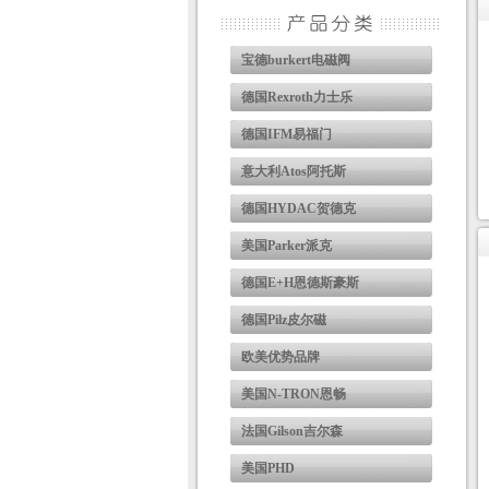
宝德burkert电磁阀
德国Rexroth力士乐
德国IFM易福门
意大利Atos阿托斯
德国HYDAC贺德克
美国Parker派克
德国E+H恩德斯豪斯
德国Pilz皮尔磁
欧美优势品牌
美国N-TRON恩畅
法国Gilson吉尔森
美国PHD