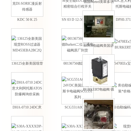
德国Metrel美翠多功
能测量仪欧美原厂进
口
KDC 50 K 25
SN 03 D 12-502-M安
DPHI-371
PNSOK-TS德国德森
士能EUCHNER精密
24DC意大利
克DI-SORIC漫反射
组合行程开关
托斯电磁
传感器
ROSS电磁阀美国进
口 型号齐全 *
136125全新美国现货
00136756德国宝德
5470EE
ROSS过滤器
Burkert二位三通电磁
BURKER
MD453EBA2BC2Q
阀原厂到货
BURKERT电磁阀 德
国宝德电磁阀报价
DHA-0710 24DC意
SCG551A001MS
库伯勒编码
大利阿托斯ATOS防
24VDC美国原装阿斯
价格
爆阀询价采购
卡电磁阀SCG551系
列