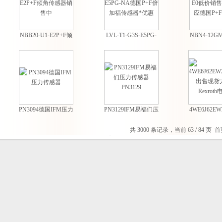
NBB20-U1-E2P+F倾
LVL-T1-G3S-E5PG-
NBN4-12GM
角传感器销售中
NA德国P+F倍加福
价销售-低
传感器*优惠
国P+F
PN3094德国IFM压力
PN3129IFM易福们压
4WE6J62EW
传感器
力传感器PN3129
出售现货
Rexrot
共 3000 条记录，当前 63 / 84 页
首