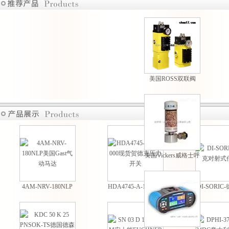
美国ROSS双联阀
M35系列原装现货热
卖
美国Vickers威格士呼
吸过滤器现货供应
4AM-NRV-180NLP
HDA4745-A-100-000
DI-SORI
美国Gast气动马达
现货贺德克压力开关
射式传