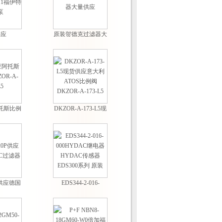
供应
原装贺德克过滤器大
/111福伊特
量供应
泵
托斯比例
DKZOR-A-173-L5现
173-L5
货供应意大利ATOS
比例阀DKZOR-A-
173-L5
0P供应德国
EDS344-2-016-
过滤器
000HYDAC继电器
HYDAC传感器
EDS300系列 原装