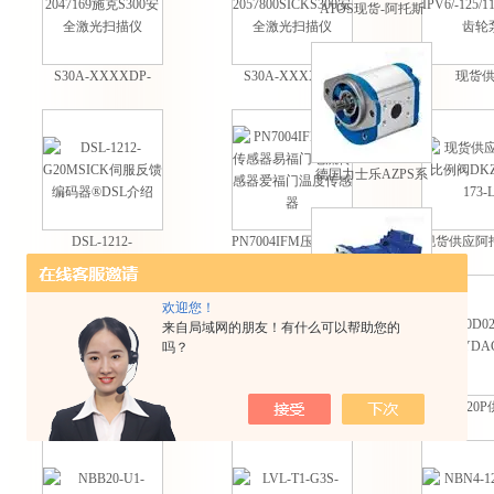
ATOS现货-阿托斯
PM型手动泵现货
S30A-XXXXDP-
S30A-XXXXCL-
现货
2047169施克S300安
2057800SICKS300安
IPV6/-125
全激光扫描仪
全激光扫描仪
齿轮
德国力士乐AZPS系
列外啮合齿轮泵
DSL-1212-
PN7004IFM压力传感
现货供应阿
G20MSICK伺服反馈
器易福门电流传感器
阀DKZOR-A-
编码器®DSL介绍
爱福门温度传感器
欢迎您！
来自局域网的朋友！有什么可以帮助您的
REXROTH力士乐
吗？
A7VO系列轴向柱塞
变量泵
DKZOR-A-173-L5-
HDA3844-A-006-000
0030D02
ATOS比例阀现货
供应德国HYDAC
HYDAC
DKZOR-A-173-L5
HDA3800系列压力
传感器