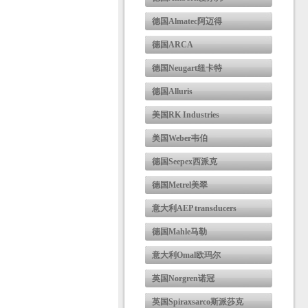
德国Almatec阿迈得
德国ARCA
德国Neugart纽卡特
德国Alluris
美国RK Industries
美国Weber韦伯
德国Seepex西派克
德国Metrel美翠
意大利AEP transducers
德国Mahle马勒
意大利Omal欧玛尔
英国Norgren诺冠
英国Spiraxsarco斯派莎克