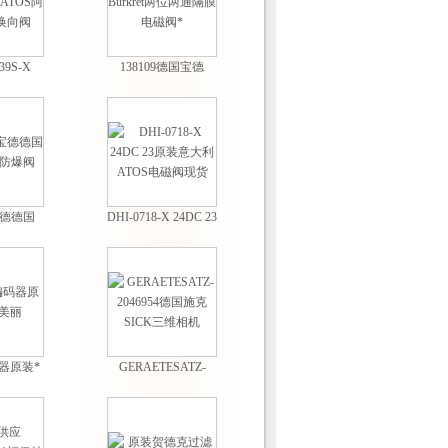
39S-X
138109德国宝德
ATOS阿
Burkret两位两通隔膜
换向阀
电磁阀*
x宝德德国
DHI-0718-X 24DC 23
T防爆阀
原装意大利ATOS电
磁阀现货
器原装*
GERAETESATZ-
美丽
2046954德国施克
SICK三维相机