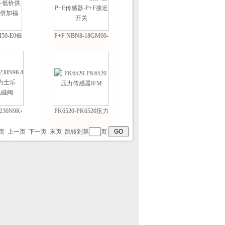
50-E0低
P+F NBN8-18GM60-
价供应德
W0倍加福P+F传感
倍加福
器-P+F接近开关
230N9K4
PK6520-PK6520压力
力士乐
传感器IFM
h电磁阀
页
上一页
下一页
末页
跳转到第
页