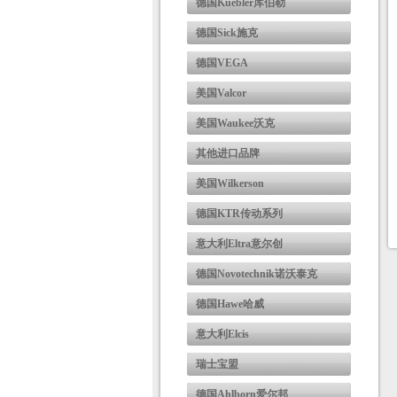
德国Kuebler库伯勒
德国Sick施克
德国VEGA
美国Valcor
美国Waukee沃克
其他进口品牌
美国Wilkerson
德国KTR传动系列
意大利Eltra意尔创
德国Novotechnik诺沃泰克
德国Hawe哈威
意大利Elcis
瑞士宝盟
德国Ahlborn爱尔邦