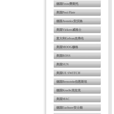
德国Festo费斯托
美国Posi-Flate
德国Aventics安沃驰
美国Vickers威格士
意大利Gefran杰弗伦
美国MOOG穆格
美国ROSS
美国SUN
美国UE SWITCH
德国Bernstein伯恩斯坦
德国Kracht克拉克
美国MAC
德国Euchner安士能