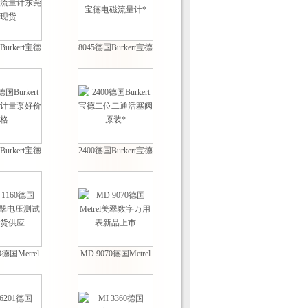
Burkert宝德
8045德国Burkert宝德
计东莞总现
电磁流量计*
货
Burkert宝德
2400德国Burkert宝德
量泵好价格
二位二通活塞阀原装
*
0德国Metrel
MD 9070德国Metrel
测试仪现货
美翠数字万用表新品
供应
上市