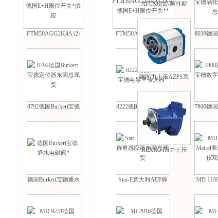
ATOS现货-阿托斯
PM型手动泵现货
FTM50AGG2K4A12AA
FTM50AGG2A4A12AA
8039德国
德国E+H限位开关*
德国E+H限位开关**
涡轮流量
供应
德国力士乐AZPS系
列外啮合齿轮泵
8792德国Burkert宝德
8222德国Burkert宝德
7800德国
定位器东莞总现货
电导率传送器*
数字计
REXROTH力士乐
A7VO系列轴向柱塞
变量泵
德国Burkert宝德通水
Star-F意大利AEP称
MD 116
电磁阀*
重感应器东莞总现货
美翠电压