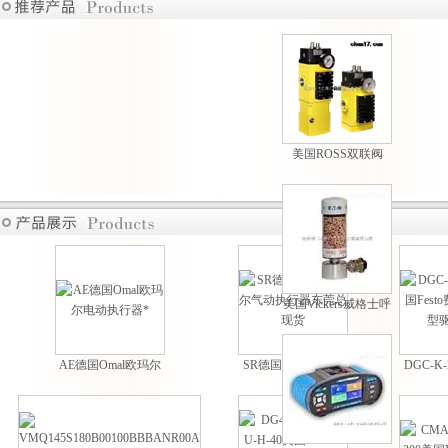
美国ROSS双联阀
M35系列原装现货热
卖
美国Vickers威格士呼
吸过滤器现货供应
AE德国Omal欧玛尔
SR德国Omal欧玛尔
DGC-K-
电动执行器*
气动执行器东莞总现
Festo
货