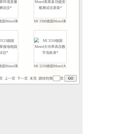
德国Metrel美
MI 3360德国Metrel美
量综合测试
翠多功能安规测试仪
仪*
原装*
德国Metrel美
MI 3210德国Metrel大
电阻测试仪*
功率高压数字兆欧表
*
页
上一页
下一页
末页
跳转到第
页