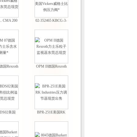
，CMA 200
02-352465 KBCG-3-
kers威格士计
160D-Z-M美国
莞总现货
Vickers威格士比例压
力阀*
德国Rexroth
OPM II德国Rexroth
含水量测量*
力士乐粒子监视器东
莞总现货
BDS02美国
BPR-251E美国RK
R韦伯比例溢
Industries压力调节器
莞总现货
现货出售