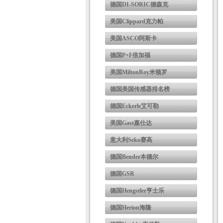
德国DI-SORIC德森克
美国Clippard克力帕
美国ASCO阿斯卡
德国P+F倍加福
美国MiltonRoy米顿罗
德国美国传感器排名榜
德国Eckerle艾可勒
美国Gast嘉仕达
意大利Seko赛高
德国Bender本德尔
德国GSR
德国Hengstler亨士乐
德国Herion海隆