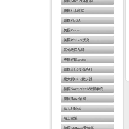
德国Kuebler库伯勒
德国Sick施克
德国VEGA
美国Valcor
美国Waukee沃克
其他进口品牌
美国Wilkerson
德国KTR传动系列
意大利Eltra意尔创
德国Novotechnik诺沃泰克
德国Hawe哈威
意大利Elcis
瑞士宝盟
德国Ahlborn爱尔邦