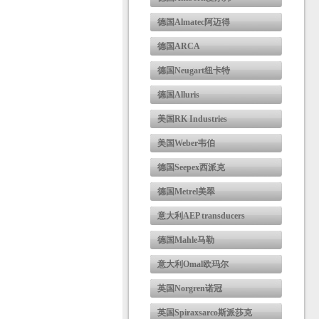
德国Almatec阿迈得
德国ARCA
德国Neugart纽卡特
德国Alluris
美国RK Industries
美国Weber韦伯
德国Seepex西派克
德国Metrel美翠
意大利AEP transducers
德国Mahle马勒
意大利Omal欧玛尔
英国Norgren诺冠
英国Spiraxsarco斯派莎克