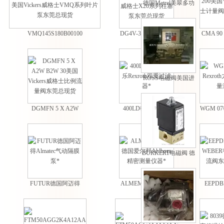
德国Metrel美翠多功
能测量仪欧美原厂进
口
VMQ145S180B00100BBBANR00A
DG4V-3-2A-M-U-H-
CMA 90
美国Vickers威格士
40美国Vickers威格士
美国Vic
VMQ系列叶片泵东
X20系列柱塞泵东莞
量阀东
莞总现货
总现货
ROSS电磁阀美国进
口 型号齐全 *
DGMFN 5 X A2W
400LD德国力士乐
WGM 07
B2W 30美国Vickers
Rexroth双重过滤器*
力士乐
威格士比例流量阀东
莞总现货
BURKERT电磁阀 德
国宝德电磁阀报价
FUTUR德国阿迈得
ALMEMO®710德国
EEPD
Almatec气动隔膜泵*
爱尔邦Ahlborn精密
WEBE
测量仪器*
流阀东