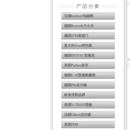
宝德burkert电磁阀
德国Rexroth力士乐
德国IFM易福门
意大利Atos阿托斯
德国HYDAC贺德克
美国Parker派克
德国E+H恩德斯豪斯
德国Pilz皮尔磁
欧美优势品牌
美国N-TRON恩畅
法国Gilson吉尔森
美国PHD