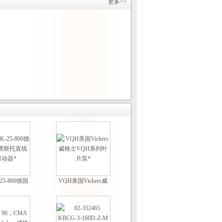
更多>>
25-800德国
VQH美国Vickers威
费斯托直线型驱
格士VQH系列叶片
动器*
泵*