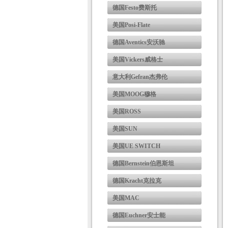
德国Festo费斯托
美国Posi-Flate
德国Aventics安沃驰
美国Vickers威格士
意大利Gefran杰弗伦
美国MOOG穆格
美国ROSS
美国SUN
美国UE SWITCH
德国Bernstein伯恩斯坦
德国Kracht克拉克
美国MAC
德国Euchner安士能