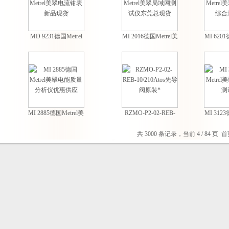
MD 9231德国Metrel
MI 2016德国Metrel美
MI 6201
美翠电流钳表新品现
翠局域网测试仪东莞
翠环境质
货
总现货
MI 2885德国Metrel美
RZMO-P2-02-REB-
MI 3123
翠电能质量分析仪优
10/210Atos先导阀原
翠接地
惠供应
装*
共 3000 条记录，当前 4 / 84 页
首